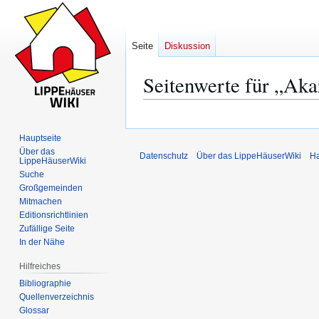
Seite
Diskussion
Seitenwerte für „Aka
Zur
Zur
Navigation
Suche
Hauptseite
springen
springen
Über das
Datenschutz
Über das LippeHäuserWiki
Ha
LippeHäuserWiki
Suche
Großgemeinden
Mitmachen
Editionsrichtlinien
Zufällige Seite
In der Nähe
Hilfreiches
Bibliographie
Quellenverzeichnis
Glossar