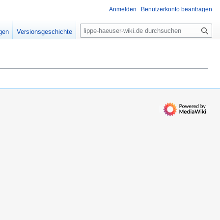
Anmelden
Benutzerkonto beantragen
S
igen
Versionsgeschichte
u
c
h
e