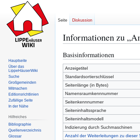
Seite
Diskussion
Informationen zu „Am
Basisinformationen
Zur
Zur
Navigation
Suche
Hauptseite
Über das
springen
springen
Anzeigetitel
LippeHäuserWiki
Standardsortierschlüssel
Suche
Großgemeinden
Seitenlänge (in Bytes)
Mitmachen
Namensraumkennnummer
Editionsrichtlinien
Zufällige Seite
Seitenkennnummer
In der Nähe
Seiteninhaltssprache
Hilfreiches
Seiteninhaltsmodell
Bibliographie
Indizierung durch Suchmaschinen
Quellenverzeichnis
Anzahl der Weiterleitungen zu dieser 
Glossar