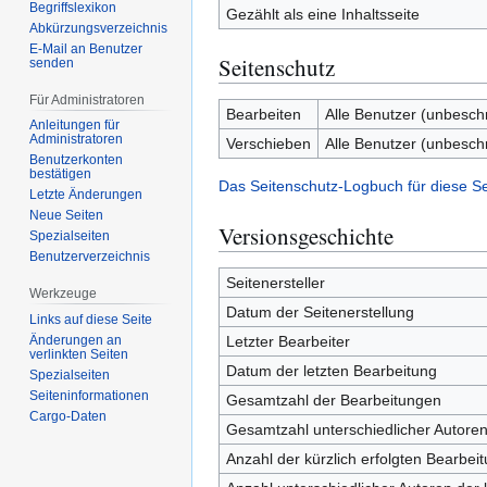
Begriffslexikon
Gezählt als eine Inhaltsseite
Abkürzungsverzeichnis
E-Mail an Benutzer
Seitenschutz
senden
Für Administratoren
Bearbeiten
Alle Benutzer (unbesch
Anleitungen für
Administratoren
Verschieben
Alle Benutzer (unbesch
Benutzerkonten
bestätigen
Das Seitenschutz-Logbuch für diese S
Letzte Änderungen
Neue Seiten
Versionsgeschichte
Spezialseiten
Benutzerverzeichnis
Seitenersteller
Werkzeuge
Datum der Seitenerstellung
Links auf diese Seite
Letzter Bearbeiter
Änderungen an
verlinkten Seiten
Datum der letzten Bearbeitung
Spezialseiten
Seiten­­informationen
Gesamtzahl der Bearbeitungen
Cargo-Daten
Gesamtzahl unterschiedlicher Autore
Anzahl der kürzlich erfolgten Bearbei