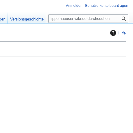
Anmelden
Benutzerkonto beantragen
S
igen
Versionsgeschichte
u
c
Hilfe
h
e