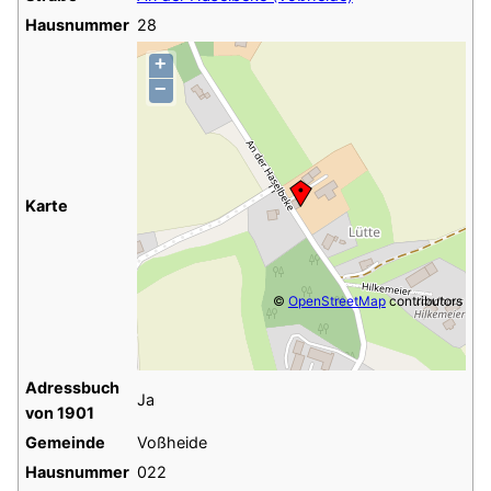
Hausnummer
28
+
−
Karte
©
OpenStreetMap
contributors
Adressbuch
Ja
von 1901
Gemeinde
Voßheide
Hausnummer
022