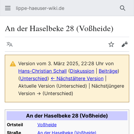
lippe-haeuser-wiki.de
Such
An der Haselbeke 28 (Voßheide)
Sprache
Beobacht
Quel
Version vom 3. März 2025, 22:28 Uhr von
Hans-Christian Schall
(
Diskussion
|
Beiträge
)
(
Unterschied
)
← Nächstältere Version
|
Aktuelle Version (Unterschied) | Nächstjüngere
Version → (Unterschied)
An der Haselbeke 28 (Voßheide)
Ortsteil
Voßheide
Straße
An der Haselbeke (Voßheide)