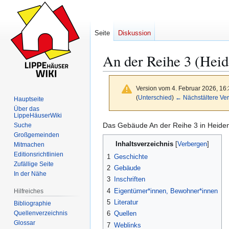
Seite
Diskussion
An der Reihe 3 (Heid
Version vom 4. Februar 2026, 16
(
Unterschied
)
← Nächstältere Ver
Hauptseite
Über das
LippeHäuserWiki
Das Gebäude An der Reihe 3 in Heiden 
Suche
Zur
Zur
Großgemeinden
Inhaltsverzeichnis
Navigation
Suche
Mitmachen
Editionsrichtlinien
springen
springen
1
Geschichte
Zufällige Seite
2
Gebäude
In der Nähe
3
Inschriften
4
Eigentümer*innen, Bewohner*innen
Hilfreiches
5
Literatur
Bibliographie
Quellenverzeichnis
6
Quellen
Glossar
7
Weblinks