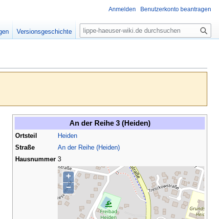
Anmelden
Benutzerkonto beantragen
S
igen
Versionsgeschichte
u
c
h
e
An der Reihe 3 (Heiden)
Ortsteil
Heiden
Straße
An der Reihe (Heiden)
Hausnummer
3
+
−