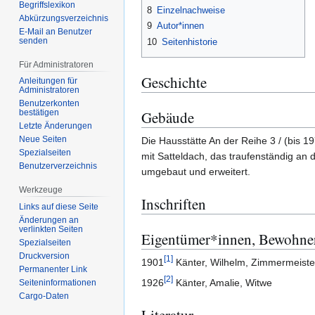
Begriffslexikon
8
Einzelnachweise
Abkürzungsverzeichnis
9
Autor*innen
E-Mail an Benutzer
senden
10
Seitenhistorie
Für Administratoren
Geschichte
Anleitungen für
Administratoren
Benutzerkonten
Gebäude
bestätigen
Letzte Änderungen
Neue Seiten
Die Hausstätte An der Reihe 3 / (bis 
Spezialseiten
mit Satteldach, das traufenständig an
Benutzerverzeichnis
umgebaut und erweitert.
Werkzeuge
Inschriften
Links auf diese Seite
Änderungen an
verlinkten Seiten
Eigentümer*innen, Bewohne
Spezialseiten
Druckversion
[
1
]
1901
Känter, Wilhelm, Zimmermeister;
Permanenter Link
[
2
]
1926
Känter, Amalie, Witwe
Seiten­­informationen
Cargo-Daten
Literatur