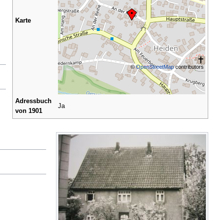
Karte
©
OpenStreetMap
contributors
Adressbuch
Ja
von 1901