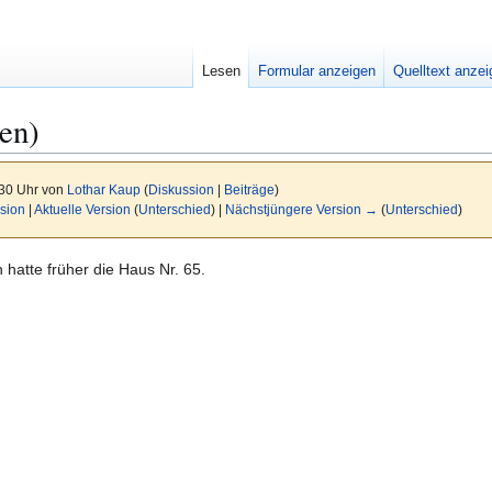
Lesen
Formular anzeigen
Quelltext anze
en)
:30 Uhr von
Lothar Kaup
(
Diskussion
|
Beiträge
)
sion
|
Aktuelle Version
(
Unterschied
) |
Nächstjüngere Version →
(
Unterschied
)
hatte früher die Haus Nr. 65.