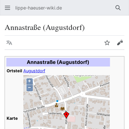
lippe-haeuser-wiki.de
Such
Annastraße (Augustdorf)
Sprache
Beobacht
Quel
Annastraße (Augustdorf)
Ortsteil
Augustdorf
+
−
Karte