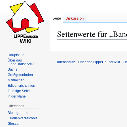
Seite
Diskussion
Seitenwerte für „Ban
Zur
Zur
Navigation
Suche
Hauptseite
springen
springen
Über das
Datenschutz
Über das LippeHäuserWiki
Ha
LippeHäuserWiki
Suche
Großgemeinden
Mitmachen
Editionsrichtlinien
Zufällige Seite
In der Nähe
Hilfreiches
Bibliographie
Quellenverzeichnis
Glossar