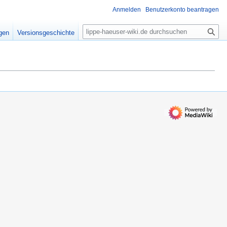
Anmelden
Benutzerkonto beantragen
S
igen
Versionsgeschichte
u
c
h
e