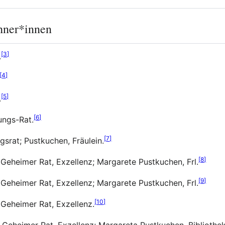
hner*innen
[
3
]
.
[
4
]
[
5
]
.
[
6
]
ungs-Rat.
[
7
]
srat; Pustkuchen, Fräulein.
[
8
]
Geheimer Rat, Exzellenz; Margarete Pustkuchen, Frl.
[
9
]
Geheimer Rat, Exzellenz; Margarete Pustkuchen, Frl.
[
10
]
 Geheimer Rat, Exzellenz.