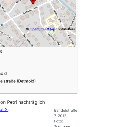
©
OpenStreetMap
contributors
3
old
elstraße (Detmold)
on Petri nachträglich
ße 2
.
Bandelstraße
7, 2012,
Foto:
Tsungam