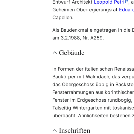
Entwurf Architekt
Leopold Petri
, 
Geheimen Oberregierungsrat
Eduar
Capellen.
Als Baudenkmal eingetragen in die 
am 3.2.1988, Nr. A259.
Gebäude
In Formen der italienischen Renaiss
Baukörper mit Walmdach, das verput
das Obergeschoss üppig in Backst
Fensterrahmungen aus korinthischen
Fenster im Erdgeschoss rundbogig,
Talseitig Wintergarten mit toskanis
überdacht. Ähnlichkeiten bestehen 
Inschriften