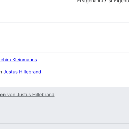
Erstgenannte ist Eigent
achim Kleinmanns
on
Justus Hillebrand
ten
von
Justus Hillebrand