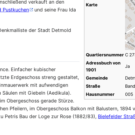
anschließend verkauft an den
Karte
d Pustkuchen
und seine Frau Ida
Denkmalliste der Stadt Detmold
Quartiersnummer
C 27
Adressbuch von
Ja
ance. Einfacher kubischer
1901
zte Erdgeschoss streng gestaltet,
Gemeinde
Detm
einmauerwerk mit aufwendigen
Straße
Band
 Säulen mit Giebeln (Aedikula).
Hausnummer
005
 im Obergeschoss gerade Stürze.
chen Pfeilern, im Obergeschoss Balkon mit Balustern, 1894 v
zu Petris Bau der Loge zur Rose (1882/83),
Bielefelder Stra