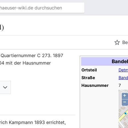
d)
Be
 Quartiernummer C 273. 1897
Bandel
04 mit der Hausnummer
Ortsteil
Detm
Straße
Band
Hausnummer
7
+
−
ich Kampmann 1893 errichtet,