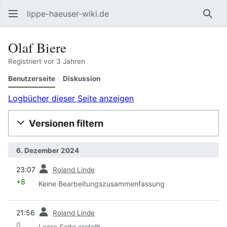
lippe-haeuser-wiki.de
Such
Olaf Biere
Registriert vor 3 Jahren
Benutzerseite
Diskussion
Logbücher dieser Seite anzeigen
Versionen filtern
6. Dezember 2024
Vorherige
23:07
Roland Linde
+8
Keine Bearbeitungszusammenfassung
Vorherige
21:56
Roland Linde
0
Leere Seite erstellt