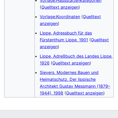
Vorlage:Hausstättenkategorien
(
Quelltext anzeigen
)
Vorlage:Koordinaten
(
Quelltext
anzeigen
)
Lippe, Adressbuch für das
Fürstenthum Lippe, 1901
(
Quelltext
anzeigen
)
Lippe, Adreßbuch des Landes Lippe,
1926
(
Quelltext anzeigen
)
Sievers, Modernes Bauen und
Heimatschutz. Der lippische
Architekt Gustav Messmann (1879–
1944), 1998
(
Quelltext anzeigen
)