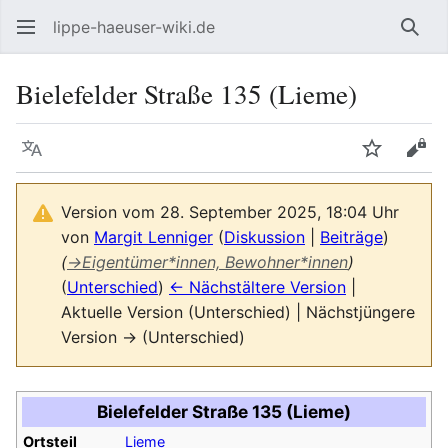
lippe-haeuser-wiki.de
Such
Bielefelder Straße 135 (Lieme)
Sprache
Beobacht
Quel
Version vom 28. September 2025, 18:04 Uhr
von
Margit Lenniger
(
Diskussion
|
Beiträge
)
(
→
Eigentümer*innen, Bewohner*innen
)
(
Unterschied
)
← Nächstältere Version
|
Aktuelle Version (Unterschied) | Nächstjüngere
Version → (Unterschied)
Bielefelder Straße 135 (Lieme)
Ortsteil
Lieme