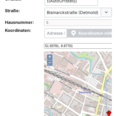
Straße:
Option
Hausnummer:
Koordinaten:
Koordinaten mithi
+
−