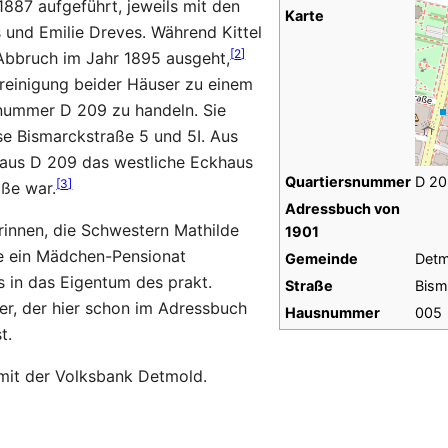
887 aufgeführt, jeweils mit den
Karte
 und Emilie Dreves. Während Kittel
[
2
]
Abbruch im Jahr 1895 ausgeht,
ereinigung beider Häuser zu einem
rnummer D 209 zu handeln. Sie
se Bismarckstraße 5 und 5I. Aus
Haus D 209 das westliche Eckhaus
Quartiersnummer
D 20
[
3
]
aße war.
Adressbuch von
rinnen, die Schwestern Mathilde
1901
ie ein Mädchen-Pensionat
Gemeinde
Detm
in das Eigentum des prakt.
Straße
Bism
er, der hier schon im Adressbuch
Hausnummer
005
t.
it der Volksbank Detmold.