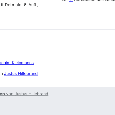
t Detmold. 6. Aufl.,
achim Kleinmanns
on
Justus Hillebrand
ten
von
Justus Hillebrand