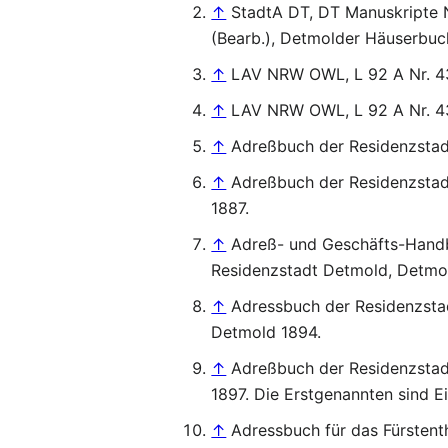
↑
StadtA DT, DT Manuskripte Nr
(Bearb.), Detmolder Häuserbuc
↑
LAV NRW OWL, L 92 A Nr. 437
↑
LAV NRW OWL, L 92 A Nr. 4
↑
Adreßbuch der Residenzstad
↑
Adreßbuch der Residenzstadt
1887.
↑
Adreß- und Geschäfts-Handb
Residenzstadt Detmold, Detmol
↑
Adressbuch der Residenzstad
Detmold 1894.
↑
Adreßbuch der Residenzstadt
1897. Die Erstgenannten sind E
↑
Adressbuch für das Fürstent