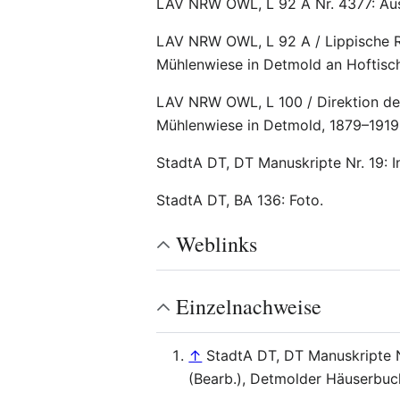
LAV NRW OWL, L 92 A Nr. 4377: Aus
LAV NRW OWL, L 92 A / Lippische R
Mühlenwiese in Detmold an Hoftisch
LAV NRW OWL, L 100 / Direktion der
Mühlenwiese in Detmold, 1879–1919
StadtA DT, DT Manuskripte Nr. 19: I
StadtA DT, BA 136: Foto.
Weblinks
Einzelnachweise
↑
StadtA DT, DT Manuskripte Nr
(Bearb.), Detmolder Häuserbuc