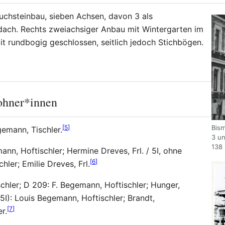
uchsteinbau, sieben Achsen, davon 3 als
lmdach. Rechts zweiachsiger Anbau mit Wintergarten im
lit rundbogig geschlossen, seitlich jedoch Stichbögen.
ohner*innen
[
5
]
Bism
emann, Tischler.
3 un
138
nn, Hoftischler; Hermine Dreves, Frl. / 5I, ohne
[
6
]
hler; Emilie Dreves, Frl.
hler; D 209: F. Begemann, Hoftischler; Hunger,
I): Louis Begemann, Hoftischler; Brandt,
[
7
]
r.