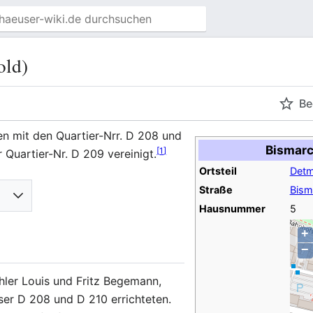
old)
Be
n mit den Quartier-Nrr. D 208 und
Bismarc
[
1
]
Quartier-Nr. D 209 vereinigt.
Ortsteil
Detm
Straße
Bism
Hausnummer
5
+
−
hler Louis und Fritz Begemann,
user D 208 und D 210 errichteten.