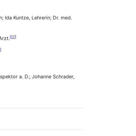
 Ida Kuntze, Lehrerin; Dr. med.
[
17
]
Arzt.
8
]
Inspektor a. D.; Johanne Schrader,