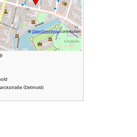
©
OpenStreetMap
contributors
9
old
arckstraße (Detmold)