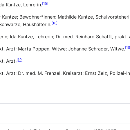
[
15
]
da Kuntze, Lehrerin.
Kuntze; Bewohner*innen: Mathilde Kuntze, Schulvorsteherin;
[
16
]
 Schwarze, Haushälterin.
in; Ida Kuntze, Lehrerin; Dr. med. Reinhard Schafft, prakt. 
[
1
akt. Arzt; Marta Poppen, Witwe; Johanne Schrader, Witwe.
[
19
]
t. Arzt.
t. Arzt; Dr. med. M. Frenzel, Kreisarzt; Ernst Zelz, Polizei-