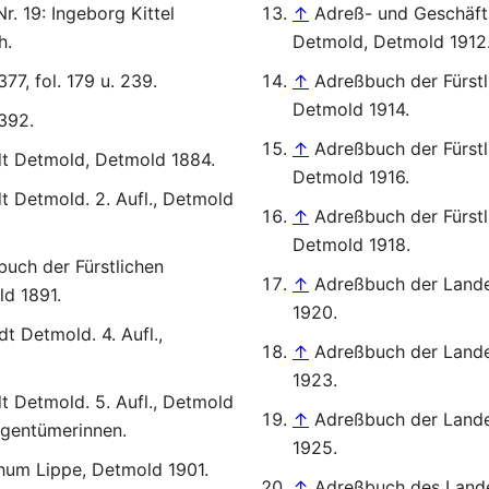
. 19: Ingeborg Kittel
↑
Adreß- und Geschäft
h.
Detmold, Detmold 1912
7, fol. 179 u. 239.
↑
Adreßbuch der Fürst
Detmold 1914.
392.
↑
Adreßbuch der Fürst
t Detmold, Detmold 1884.
Detmold 1916.
 Detmold. 2. Aufl., Detmold
↑
Adreßbuch der Fürst
Detmold 1918.
uch der Fürstlichen
↑
Adreßbuch der Land
d 1891.
1920.
t Detmold. 4. Aufl.,
↑
Adreßbuch der Land
1923.
 Detmold. 5. Aufl., Detmold
↑
Adreßbuch der Land
igentümerinnen.
1925.
hum Lippe, Detmold 1901.
↑
Adreßbuch des Lande