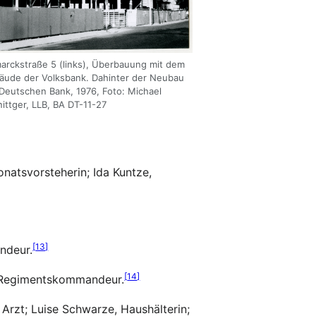
arckstraße 5 (links), Überbauung mit dem
äude der Volksbank. Dahinter der Neubau
Deutschen Bank, 1976, Foto: Michael
ittger, LLB, BA DT-11-27
onatsvorsteherin; Ida Kuntze,
[
13
]
ndeur.
[
14
]
d Regimentskommandeur.
Arzt; Luise Schwarze, Haushälterin;