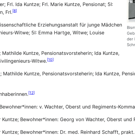
 Frl. Ida Kuntze; Frl. Marie Kuntze, Pensionat; 5I:
[
8
]
, Frl.
wissenschaftliche Erziehungsanstalt für junge Mädchen
Bism
genieurs-Witwe; 5I: Emma Hartge, Witwe; Louise
Geb
der 
Schn
 Mathilde Kuntze, Pensionatsvorsteherin; Ida Kuntze,
[
10
]
ivilingenieurs-Witwe.
 Mathilde Kuntze, Pensionatsvorsteherin; Ida Kuntze, Pensi
[
12
]
nhaberinnen.
; Bewohner*innen: v. Wachter, Oberst und Regiments-Komma
r Kuntze; Bewohner*innen: Georg von Wachter, Oberst un
Kuntze; Bewohner*innen: Dr. med. Reinhard Schafft, prakt. 