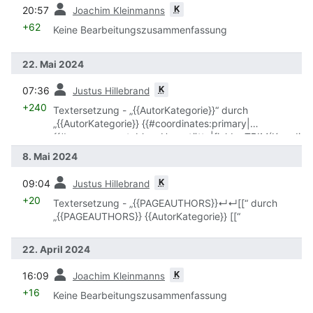
Vorherige
naten__lon)|where=_pageName = "{{PAGENAME}}"|no
K
20:57
Joachim Kleinmanns
html}}}}“ durch „{{Koordinaten}}“
+62
Keine Bearbeitungszusammenfassung
22. Mai 2024
Vorherige
K
07:36
Justus Hillebrand
+240
Textersetzung - „{{AutorKategorie}}“ durch
„{{AutorKategorie}} {{#coordinates:primary|
{{#cargo_query:tables=Hausstätte|fields=TRIM(Koordi
naten__lat)|where=_pageName = "{{PAGENAME}}"|no
8. Mai 2024
html}}|
Vorherige
{{#cargo_query:tables=Hausstätte|fields=TRIM(Koordi
K
09:04
Justus Hillebrand
naten__lon)|where=_pageName = "{{PAGENAME}}"|no
+20
Textersetzung - „{{PAGEAUTHORS}}↵↵[[“ durch
html}}}}“
„{{PAGEAUTHORS}} {{AutorKategorie}} [[“
22. April 2024
Vorherige
K
16:09
Joachim Kleinmanns
+16
Keine Bearbeitungszusammenfassung