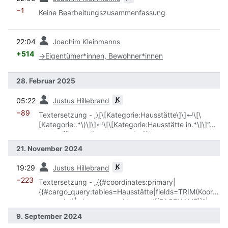
−1
Keine Bearbeitungszusammenfassung
Vorherige
22:04
Joachim Kleinmanns
+514
→
Eigentümer*innen, Bewohner*innen
28. Februar 2025
Vorherige
K
05:22
Justus Hillebrand
−89
Textersetzung - „\[\[Kategorie:Hausstätte\]\]↵\[\
[Kategorie:.*\)\]\]↵\[\[Kategorie:Hausstätte in.*\]\]“
durch „{{Hausstättenkategorien}}“
21. November 2024
Vorherige
K
19:29
Justus Hillebrand
−223
Textersetzung - „{{#coordinates:primary|
{{#cargo_query:tables=Hausstätte|fields=TRIM(Koordi
naten__lat)|where=_pageName = "{{PAGENAME}}"|no
html}}|
9. September 2024
{{#cargo_query:tables=Hausstätte|fields=TRIM(Koordi