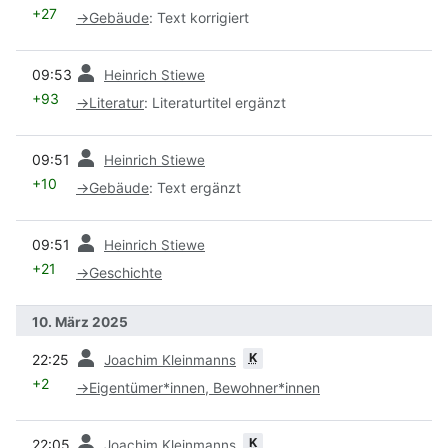
+27
→
Gebäude
:
Text korrigiert
Vorherige
09:53
Heinrich Stiewe
+93
→
Literatur
:
Literaturtitel ergänzt
Vorherige
09:51
Heinrich Stiewe
+10
→
Gebäude
:
Text ergänzt
Vorherige
09:51
Heinrich Stiewe
+21
→
Geschichte
10. März 2025
Vorherige
K
22:25
Joachim Kleinmanns
+2
→
Eigentümer*innen, Bewohner*innen
Vorherige
K
22:05
Joachim Kleinmanns