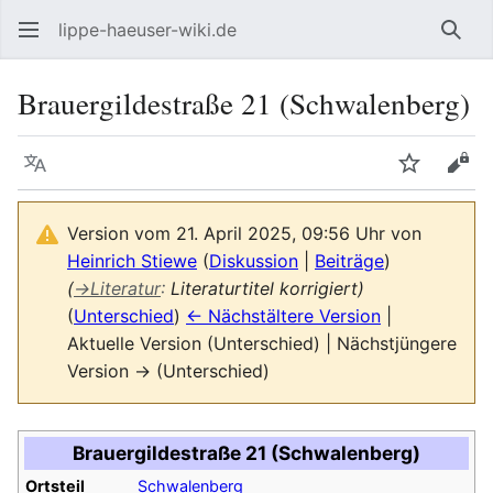
lippe-haeuser-wiki.de
Such
Brauergildestraße 21 (Schwalenberg)
Sprache
Beobacht
Quel
Version vom 21. April 2025, 09:56 Uhr von
Heinrich Stiewe
(
Diskussion
|
Beiträge
)
(
→
Literatur
:
Literaturtitel korrigiert)
(
Unterschied
)
← Nächstältere Version
|
Aktuelle Version (Unterschied) | Nächstjüngere
Version → (Unterschied)
Brauergildestraße 21 (Schwalenberg)
Ortsteil
Schwalenberg