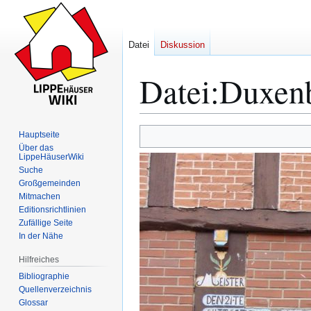
Datei
Diskussion
Datei
:
Duxenb
Zur
Zur
Hauptseite
Navigation
Suche
Über das
LippeHäuserWiki
springen
springen
Suche
Großgemeinden
Mitmachen
Editionsrichtlinien
Zufällige Seite
In der Nähe
Hilfreiches
Bibliographie
Quellenverzeichnis
Glossar