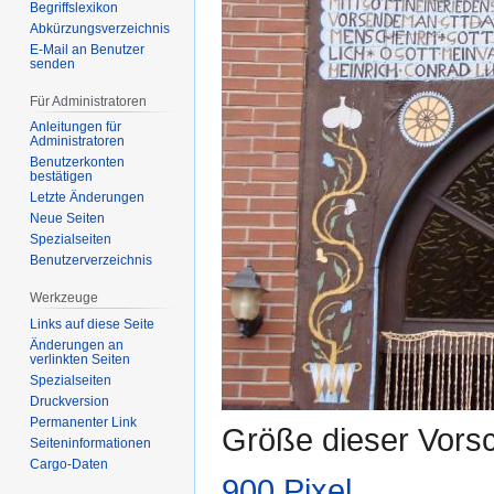
Begriffslexikon
Abkürzungsverzeichnis
E-Mail an Benutzer
senden
Für Administratoren
Anleitungen für
Administratoren
Benutzerkonten
bestätigen
Letzte Änderungen
Neue Seiten
Spezialseiten
Benutzerverzeichnis
Werkzeuge
Links auf diese Seite
Änderungen an
verlinkten Seiten
Spezialseiten
Druckversion
Permanenter Link
Größe dieser Vors
Seiten­­informationen
Cargo-Daten
900 Pixel
.