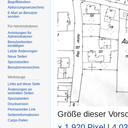
Begriffslexikon
Abkürzungsverzeichnis
E-Mail an Benutzer
senden
Für Administratoren
Anleitungen für
Administratoren
Benutzerkonten
bestätigen
Letzte Änderungen
Neue Seiten
Spezialseiten
Benutzerverzeichnis
Werkzeuge
Links auf diese Seite
Änderungen an
verlinkten Seiten
Spezialseiten
Druckversion
Permanenter Link
Größe dieser Vors
Seiten­­informationen
Cargo-Daten
× 1.920 Pixel
|
4.03