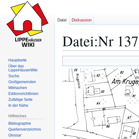
Datei
Diskussion
Datei
:
Nr 137
Zur
Zur
Hauptseite
Navigation
Suche
Über das
LippeHäuserWiki
springen
springen
Suche
Großgemeinden
Mitmachen
Editionsrichtlinien
Zufällige Seite
In der Nähe
Hilfreiches
Bibliographie
Quellenverzeichnis
Glossar