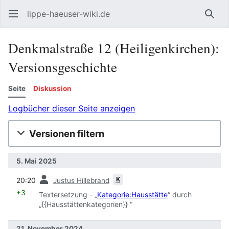
lippe-haeuser-wiki.de
Such
Denkmalstraße 12 (Heiligenkirchen):
Versionsgeschichte
Seite
Diskussion
Logbücher dieser Seite anzeigen
Versionen filtern
5. Mai 2025
Vorherige
K
20:20
Justus Hillebrand
+3
Textersetzung - „
Kategorie:Hausstätte
“ durch
„{{Hausstättenkategorien}} “
21. November 2024