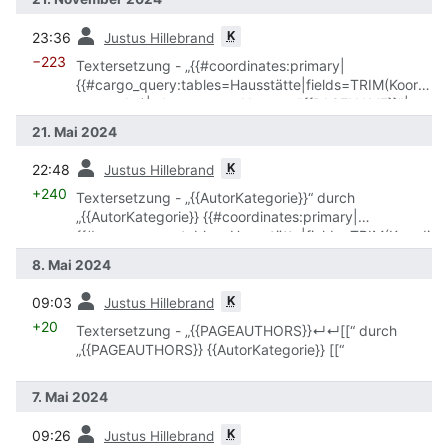
Vorherige
K
23:36
Justus Hillebrand
−223
Textersetzung - „{{#coordinates:primary|
{{#cargo_query:tables=Hausstätte|fields=TRIM(Koordi
naten__lat)|where=_pageName = "{{PAGENAME}}"|no
html}}|
21. Mai 2024
{{#cargo_query:tables=Hausstätte|fields=TRIM(Koordi
Vorherige
naten__lon)|where=_pageName = "{{PAGENAME}}"|no
K
22:48
Justus Hillebrand
html}}}}“ durch „{{Koordinaten}}“
+240
Textersetzung - „{{AutorKategorie}}“ durch
„{{AutorKategorie}} {{#coordinates:primary|
{{#cargo_query:tables=Hausstätte|fields=TRIM(Koordi
naten__lat)|where=_pageName = "{{PAGENAME}}"|no
8. Mai 2024
html}}|
Vorherige
{{#cargo_query:tables=Hausstätte|fields=TRIM(Koordi
K
09:03
Justus Hillebrand
naten__lon)|where=_pageName = "{{PAGENAME}}"|no
+20
Textersetzung - „{{PAGEAUTHORS}}↵↵[[“ durch
html}}}}“
„{{PAGEAUTHORS}} {{AutorKategorie}} [[“
7. Mai 2024
Vorherige
K
09:26
Justus Hillebrand