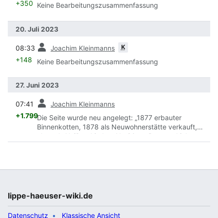
+350
Keine Bearbeitungszusammenfassung
20. Juli 2023
Vorherige
K
08:33
Joachim Kleinmanns
+148
Keine Bearbeitungszusammenfassung
27. Juni 2023
Vorherige
07:41
Joachim Kleinmanns
+1.799
Die Seite wurde neu angelegt: „1877 erbauter
Binnenkotten, 1878 als Neuwohnerstätte verkauft,
ehemals Heiligenkirchen Nr. 80. ==Baugeschichte==
Der Maurer August Hilker, Heiligenkirchen Nr. 59,
kaufte 1876 den Grund und Boden dieser Stätte von
Watermeier Nr. 2 und baute dort einen Binnenkotten,
besaß Land auf der Leimkuhle, auf der kleinen
Mühlenbrede oberhalb Wellners Hof, weiteres auf der
Leimkuhle, insgesamt 15 Metzen 21 Quadratruten.
lippe-haeuser-wiki.de
Den Kotten hatte er 1877 auf der Leimkuhle…“
Datenschutz
Klassische Ansicht