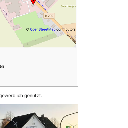
©
OpenStreetMap
contributors
en
gewerblich genutzt.