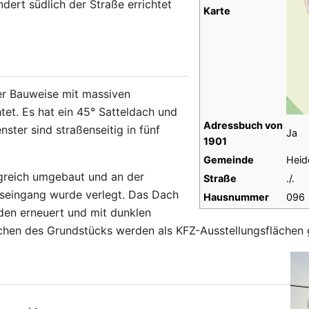
ndert südlich der Straße errichtet
Karte
r Bauweise mit massiven
et. Es hat ein 45° Satteldach und
Adressbuch von
nster sind straßenseitig in fünf
Ja
1901
Gemeinde
Heid
greich umgebaut und an der
Straße
./.
useingang wurde verlegt. Das Dach
Hausnummer
096
en erneuert und mit dunklen
ächen des Grundstücks werden als KFZ-Ausstellungsflächen 