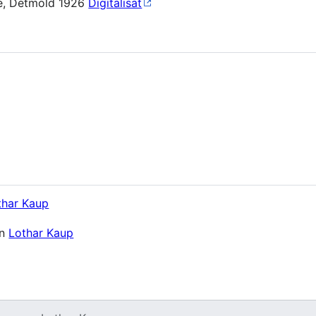
e, Detmold 1926
Digitalisat
thar Kaup
on
Lothar Kaup