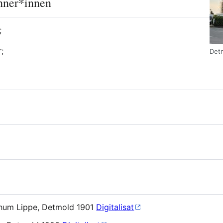
hner*innen
;
;
Detm
thum Lippe, Detmold 1901
Digitalisat