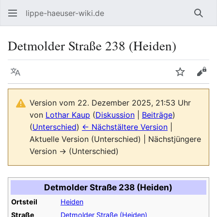
lippe-haeuser-wiki.de
Such
Detmolder Straße 238 (Heiden)
Sprache
Beobacht
Quel
Version vom 22. Dezember 2025, 21:53 Uhr
von
Lothar Kaup
(
Diskussion
|
Beiträge
)
(
Unterschied
)
← Nächstältere Version
|
Aktuelle Version (Unterschied) | Nächstjüngere
Version → (Unterschied)
Detmolder Straße 238 (Heiden)
Ortsteil
Heiden
Straße
Detmolder Straße (Heiden)