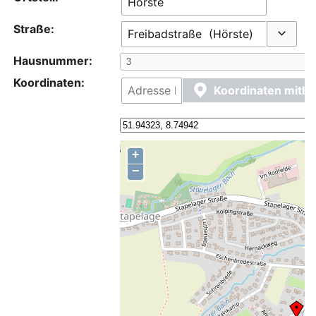
Straße:
Optione
Hausnummer:
Koordinaten:
Koordinaten mithi
+
−