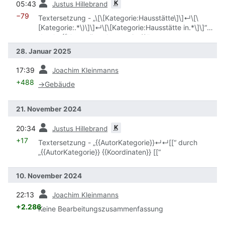
K
05:43
Justus Hillebrand
−79
Textersetzung - „\[\[Kategorie:Hausstätte\]\]↵\[\
[Kategorie:.*\)\]\]↵\[\[Kategorie:Hausstätte in.*\]\]“
durch „{{Hausstättenkategorien}}“
28. Januar 2025
Vorherige
17:39
Joachim Kleinmanns
+488
→
Gebäude
21. November 2024
Vorherige
K
20:34
Justus Hillebrand
+17
Textersetzung - „{{AutorKategorie}}↵↵[[“ durch
„{{AutorKategorie}} {{Koordinaten}} [[“
10. November 2024
Vorherige
22:13
Joachim Kleinmanns
+2.286
Keine Bearbeitungszusammenfassung