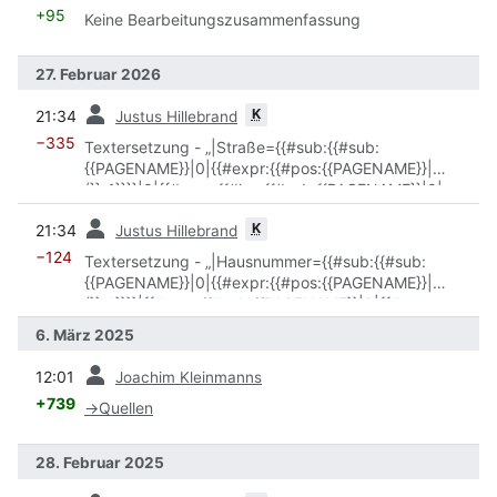
+95
Keine Bearbeitungszusammenfassung
27. Februar 2026
Vorherige
K
21:34
Justus Hillebrand
−335
Textersetzung - „|Straße={{#sub:{{#sub:
{{PAGENAME}}|0|{{#expr:{{#pos:{{PAGENAME}}|
(}}-1}}}}|0|{{#expr:{{#len:{{#sub:{{PAGENAME}}|0|
{{#expr:{{#pos:{{PAGENAME}}|(}}-1}}}}}}-{{#len:{{#sub:
Vorherige
K
21:34
Justus Hillebrand
{{#sub:{{PAGENAME}}|0|{{#expr:{{#pos:
{{PAGENAME}}|(}}-1}}}}|{{#rpos:{{#sub:
−124
Textersetzung - „|Hausnummer={{#sub:{{#sub:
{{PAGENAME}}|0|{{#expr:{{#pos:{{PAGENAME}}|
{{PAGENAME}}|0|{{#expr:{{#pos:{{PAGENAME}}|
(}}-1}}}}| }}|0}}}}}}}} {{#sub:{{PAGENAME}}| {{#pos:
(}}-1}}}}|{{#rpos:{{#sub:{{PAGENAME}}|0|{{#expr:
{{PAGENAME}}|(}}|0}}“ durch „|Straße={{AutoStraße}}“
{{#pos:{{PAGENAME}}|(}}-1}}}}| }}|0}}“ durch
6. März 2025
„|Hausnummer={{AutoHausnummer}}“
Vorherige
12:01
Joachim Kleinmanns
+739
→
Quellen
28. Februar 2025
Vorherige