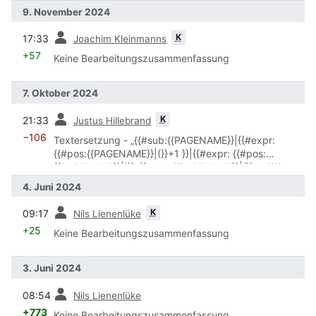
9. November 2024
Vorherige
K
17:33
Joachim Kleinmanns
+57
Keine Bearbeitungszusammenfassung
7. Oktober 2024
Vorherige
K
21:33
Justus Hillebrand
−106
Textersetzung - „{{#sub:{{PAGENAME}}|{{#expr:
{{#pos:{{PAGENAME}}|(}}+1 }}|{{#expr: {{#pos:
{{PAGENAME}}|)}}-{{#pos:{{PAGENAME}}|(}} -1 }}}}“
durch „{{AutoOrtsteil}}“
4. Juni 2024
Vorherige
K
09:17
Nils Lienenlüke
+25
Keine Bearbeitungszusammenfassung
3. Juni 2024
Vorherige
08:54
Nils Lienenlüke
+773
Keine Bearbeitungszusammenfassung