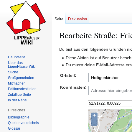
Seite
Diskussion
Bearbeite Straße: Fri
Du bist aus den folgenden Gründen nich
Zur
Zur
Hauptseite
Diese Aktion ist auf Benutzer besch
Navigation
Suche
Über das
Du musst deine E-Mail-Adresse erst
LippeHäuserWiki
springen
springen
Suche
Ortsteil:
Großgemeinden
Mitmachen
Koordinaten:
Editionsrichtlinien
Zufällige Seite
In der Nähe
Hilfreiches
+
Bibliographie
−
Quellenverzeichnis
Glossar