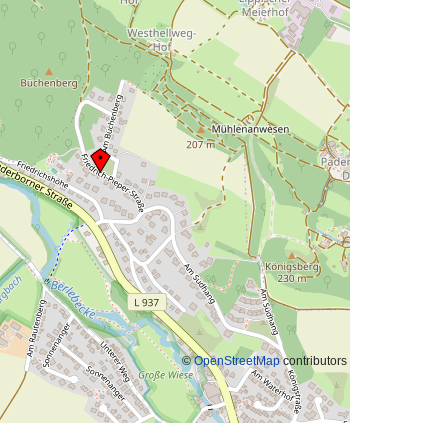
©
OpenStreetMap
contributors