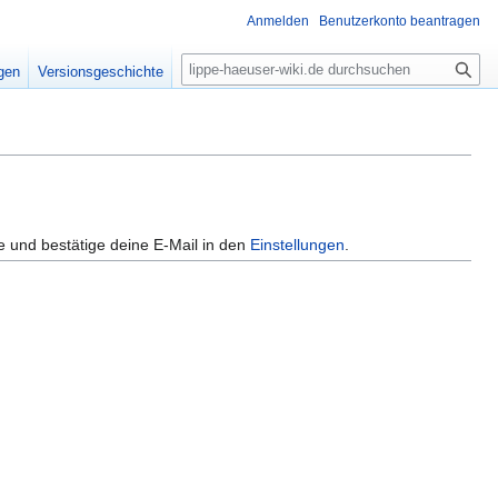
Anmelden
Benutzerkonto beantragen
S
igen
Versionsgeschichte
u
c
h
e
e und bestätige deine E-Mail in den
Einstellungen
.