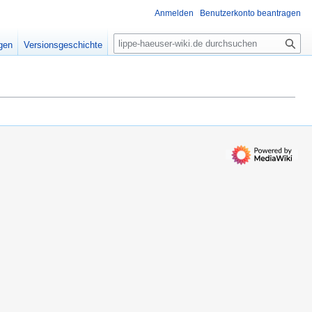
Anmelden
Benutzerkonto beantragen
S
igen
Versionsgeschichte
u
c
h
e