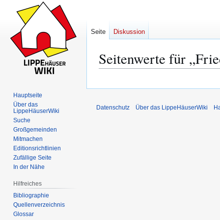
Seite
Diskussion
Seitenwerte für „Fri
Zur
Zur
Navigation
Suche
Hauptseite
springen
springen
Über das
Datenschutz
Über das LippeHäuserWiki
Ha
LippeHäuserWiki
Suche
Großgemeinden
Mitmachen
Editionsrichtlinien
Zufällige Seite
In der Nähe
Hilfreiches
Bibliographie
Quellenverzeichnis
Glossar