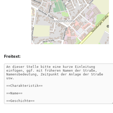
©
O
Freitext: