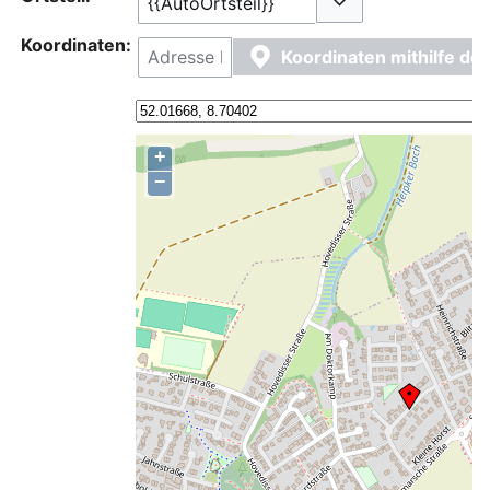
Optionen umschalt
Koordinaten:
Koordinaten mithilfe d
+
−