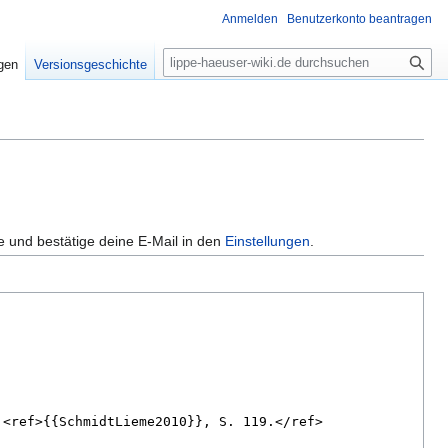
Anmelden
Benutzerkonto beantragen
S
igen
Versionsgeschichte
u
c
h
e
e und bestätige deine E-Mail in den
Einstellungen
.