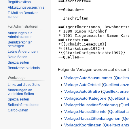
Begriffslexikon
Abkürzungsverzeichnis
E-Mail an Benutzer
senden
Für Administratoren
Anleitungen für
Administratoren
Benutzerkonten
bestätigen
Letzte Änderungen
Neue Seiten
Spezialseiten
Benutzerverzeichnis
Folgende Vorlagen werden auf dieser 
Vorlage:AutoHausnummer
(
Quellte
Werkzeuge
Vorlage:AutoOrtsteil
(
Quelltext anz
Links auf diese Seite
Änderungen an
Vorlage:AutoStraße
(
Quelltext anz
verlinkten Seiten
Vorlage:AutorKategorie
(
Quelltext 
Spezialseiten
Vorlage:HausstätteSortierung
(
Quel
Seiten­­informationen
Cargo-Daten
Vorlage:Hausstätte info
(
Quelltext 
Vorlage:Hausstättenkategorien
(
Que
Vorlage:Koordinaten
(
Quelltext anz