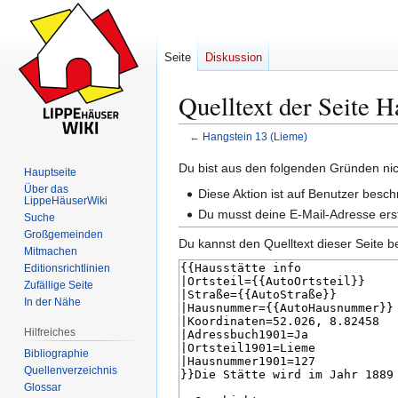
Seite
Diskussion
Quelltext der Seite 
←
Hangstein 13 (Lieme)
Zur
Zur
Du bist aus den folgenden Gründen nich
Hauptseite
Navigation
Suche
Über das
Diese Aktion ist auf Benutzer besch
LippeHäuserWiki
springen
springen
Du musst deine E-Mail-Adresse erst
Suche
Großgemeinden
Du kannst den Quelltext dieser Seite b
Mitmachen
Editionsrichtlinien
Zufällige Seite
In der Nähe
Hilfreiches
Bibliographie
Quellenverzeichnis
Glossar