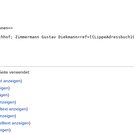
Seite verwendet:
xt anzeigen
)
eigen
)
eigen
)
anzeigen
)
ltext anzeigen
)
anzeigen
)
lltext anzeigen
)
eigen
)