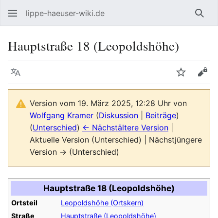
lippe-haeuser-wiki.de
Such
Hauptstraße 18 (Leopoldshöhe)
Sprache
Beobacht
Quel
Version vom 19. März 2025, 12:28 Uhr von
Wolfgang Kramer
(
Diskussion
|
Beiträge
)
(
Unterschied
)
← Nächstältere Version
|
Aktuelle Version (Unterschied) | Nächstjüngere
Version → (Unterschied)
Hauptstraße 18 (Leopoldshöhe)
Ortsteil
Leopoldshöhe (Ortskern)
Straße
Hauptstraße (Leopoldshöhe)