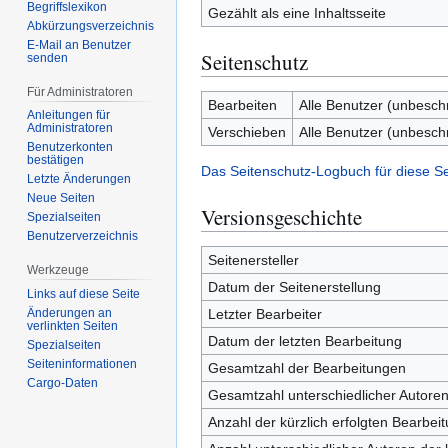
Begriffslexikon
Gezählt als eine Inhaltsseite
Abkürzungsverzeichnis
E-Mail an Benutzer
Seitenschutz
senden
Für Administratoren
Bearbeiten
Alle Benutzer (unbesch
Anleitungen für
Administratoren
Verschieben
Alle Benutzer (unbesch
Benutzerkonten
bestätigen
Das Seitenschutz-Logbuch für diese S
Letzte Änderungen
Neue Seiten
Versionsgeschichte
Spezialseiten
Benutzerverzeichnis
Seitenersteller
Werkzeuge
Datum der Seitenerstellung
Links auf diese Seite
Letzter Bearbeiter
Änderungen an
verlinkten Seiten
Datum der letzten Bearbeitung
Spezialseiten
Seiten­­informationen
Gesamtzahl der Bearbeitungen
Cargo-Daten
Gesamtzahl unterschiedlicher Autore
Anzahl der kürzlich erfolgten Bearbei