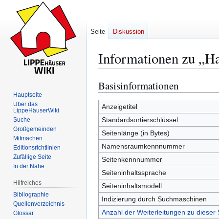
Seite
Diskussion
Informationen zu „Ha
Basisinformationen
Zur
Zur
Navigation
Suche
Hauptseite
Über das
springen
springen
Anzeigetitel
LippeHäuserWiki
Standardsortierschlüssel
Suche
Großgemeinden
Seitenlänge (in Bytes)
Mitmachen
Namensraumkennnummer
Editionsrichtlinien
Zufällige Seite
Seitenkennnummer
In der Nähe
Seiteninhaltssprache
Hilfreiches
Seiteninhaltsmodell
Bibliographie
Indizierung durch Suchmaschinen
Quellenverzeichnis
Anzahl der Weiterleitungen zu dieser 
Glossar