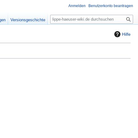
Anmelden
Benutzerkonto beantragen
S
igen
Versionsgeschichte
u
c
Hilfe
h
e