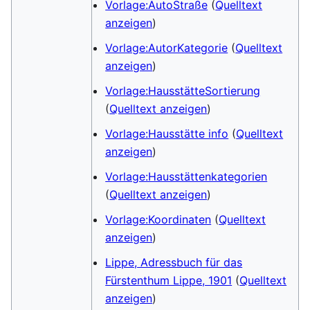
Vorlage:AutoStraße
(
Quelltext
anzeigen
)
Vorlage:AutorKategorie
(
Quelltext
anzeigen
)
Vorlage:HausstätteSortierung
(
Quelltext anzeigen
)
Vorlage:Hausstätte info
(
Quelltext
anzeigen
)
Vorlage:Hausstättenkategorien
(
Quelltext anzeigen
)
Vorlage:Koordinaten
(
Quelltext
anzeigen
)
Lippe, Adressbuch für das
Fürstenthum Lippe, 1901
(
Quelltext
anzeigen
)