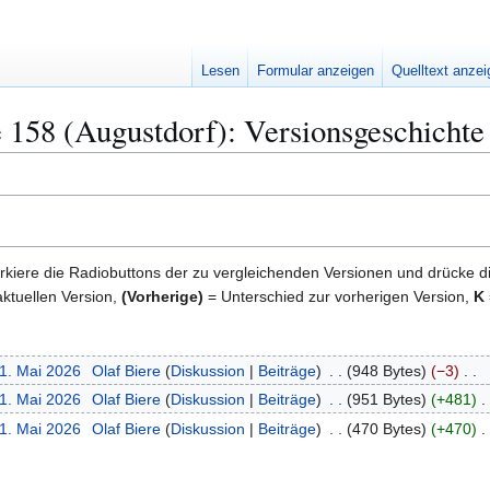
Lesen
Formular anzeigen
Quelltext anze
 158 (Augustdorf): Versionsgeschichte
kiere die Radiobuttons der zu vergleichenden Versionen und drücke d
ktuellen Version,
(Vorherige)
= Unterschied zur vorherigen Version,
K
31. Mai 2026
Olaf Biere
Diskussion
Beiträge
948 Bytes
−3
31. Mai 2026
Olaf Biere
Diskussion
Beiträge
951 Bytes
+481
31. Mai 2026
Olaf Biere
Diskussion
Beiträge
470 Bytes
+470