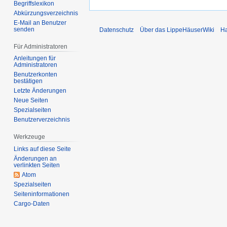
i
n
Begriffslexikon
B
2
e
Abkürzungsverzeichnis
e
E-Mail an Benutzer
0
B
senden
Datenschutz
Über das LippeHäuserWiki
Ha
a
2
e
r
6
a
Für Administratoren
b
r
Anleitungen für
Administratoren
e
b
Benutzerkonten
i
e
bestätigen
t
i
Letzte Änderungen
u
Neue Seiten
t
Spezialseiten
n
u
Benutzerverzeichnis
g
n
s
g
Werkzeuge
z
s
Links auf diese Seite
u
z
Änderungen an
verlinkten Seiten
s
u
Atom
a
s
Spezialseiten
m
a
Seiten­­informationen
m
m
Cargo-Daten
e
m
n
e