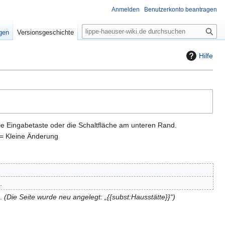
Anmelden
Benutzerkonto beantragen
S
igen
Versionsgeschichte
u
c
Hilfe
h
e
ie Eingabetaste oder die Schaltfläche am unteren Rand.
= Kleine Änderung
Die Seite wurde neu angelegt: „{{subst:Hausstätte}}“