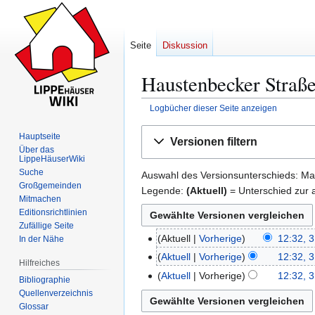
Seite
Diskussion
Haustenbecker Straße
Logbücher dieser Seite anzeigen
Zur
Zur
Hauptseite
Versionen filtern
Navigation
Suche
Über das
LippeHäuserWiki
springen
springen
Suche
Auswahl des Versionsunterschieds: Mar
Großgemeinden
Legende:
(Aktuell)
= Unterschied zur a
Mitmachen
Editionsrichtlinien
Zufällige Seite
Aktuell
Vorherige
12:32, 
In der Nähe
3
K
1
Aktuell
Vorherige
12:32, 
Hilfreiches
e
.
K
Aktuell
Vorherige
12:32, 
Bibliographie
i
M
e
Quellenverzeichnis
n
a
i
Glossar
e