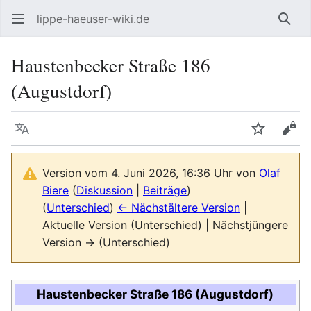
lippe-haeuser-wiki.de
Such
Haustenbecker Straße 186
(Augustdorf)
Sprache
Beobacht
Quel
Version vom 4. Juni 2026, 16:36 Uhr von
Olaf
Biere
(
Diskussion
|
Beiträge
)
(
Unterschied
)
← Nächstältere Version
|
Aktuelle Version (Unterschied) | Nächstjüngere
Version → (Unterschied)
Haustenbecker Straße 186 (Augustdorf)