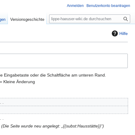
Anmelden
Benutzerkonto beantragen
S
igen
Versionsgeschichte
u
c
Hilfe
h
e
ie Eingabetaste oder die Schaltfläche am unteren Rand.
= Kleine Änderung
Die Seite wurde neu angelegt: „{{subst:Hausstätte}}“