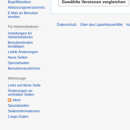
i
n
n
Begriffslexikon
i
B
2
e
Abkürzungsverzeichnis
i
n
e
E-Mail an Benutzer
0
B
2
e
senden
a
2
e
0
B
Datenschutz
Über das LippeHäuserWiki
Ha
r
6
a
Für Administratoren
2
e
b
r
Anleitungen für
6
a
Administratoren
e
b
r
Benutzerkonten
i
e
bestätigen
b
t
i
Letzte Änderungen
e
u
Neue Seiten
t
i
Spezialseiten
n
u
t
Benutzerverzeichnis
g
n
u
s
g
Werkzeuge
n
z
s
g
Links auf diese Seite
u
z
Änderungen an
s
verlinkten Seiten
s
u
z
Atom
a
s
u
Spezialseiten
m
a
s
Seiten­­informationen
m
m
Cargo-Daten
a
e
m
m
n
e