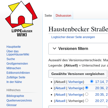
Seite
Diskussion
Haustenbecker Straße
Logbücher dieser Seite anzeigen
Zur
Zur
Hauptseite
Versionen filtern
Navigation
Suche
Über das
LippeHäuserWiki
springen
springen
Suche
Auswahl des Versionsunterschieds: Mar
Großgemeinden
Legende:
(Aktuell)
= Unterschied zur a
Mitmachen
Editionsrichtlinien
Zufällige Seite
Aktuell
Vorherige
17:14, 7
In der Nähe
7
K
.
Aktuell
Vorherige
20:36, 2
2
Hilfreiches
e
J
K
.
Aktuell
Vorherige
20:35, 2
Bibliographie
i
u
e
J
K
Quellenverzeichnis
Aktuell
Vorherige
20:27, 2
n
n
i
u
e
Glossar
e