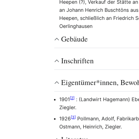
Heepen (?), Verkauf der Stätte an
an Johann Henrich Buschtöns aus
Heepen, schließlich an Friedrich
Oerlinghausen
Gebäude
Inschriften
Eigentümer*innen, Bewo
[
2
]
1901
: (Landwirt Hagemann) Ebert
Ziegler.
[
3
]
1926
Pollmann, Adolf, Fabrikarbe
Ostmann, Heinrich, Ziegler.