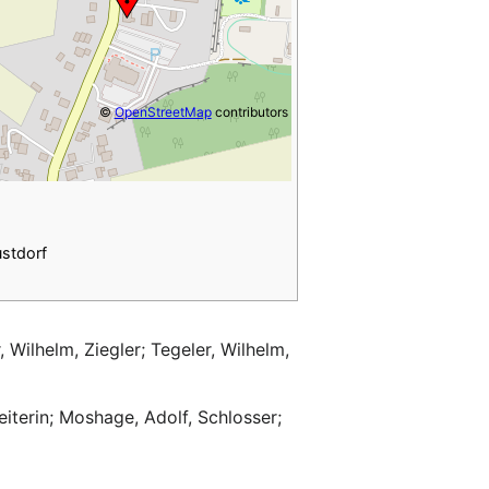
©
OpenStreetMap
contributors
stdorf
Wilhelm, Ziegler; Tegeler, Wilhelm,
eiterin; Moshage, Adolf, Schlosser;