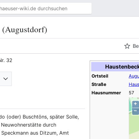
 (Augustdorf)
Be
Nr. 32
Haustenbeck
Ortsteil
Augu
Straße
Haus
Hausnummer
57
+
−
 (oder) Buschtöns, später Solle,
r Neuwohnerstätte durch
 Speckmann aus Ditzum, Amt