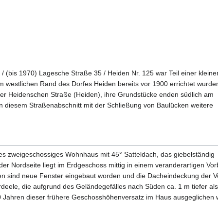
 (bis 1970) Lagesche Straße 35 / Heiden Nr. 125 war Teil einer kleine
 westlichen Rand des Dorfes Heiden bereits vor 1900 errichtet wurde
er Heidenschen Straße (Heiden), ihre Grundstücke enden südlich am
n diesem Straßenabschnitt mit der Schließung von Baulücken weitere
ves zweigeschossiges Wohnhaus mit 45° Satteldach, das giebelständig
der Nordseite liegt im Erdgeschoss mittig in einem veranderartigen Vo
ahren sind neue Fenster eingebaut worden und die Dacheindeckung der V
rdeele, die aufgrund des Geländegefälles nach Süden ca. 1 m tiefer a
30 Jahren dieser frühere Geschosshöhenversatz im Haus ausgeglichen 