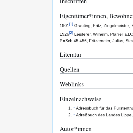
Inschriften
Eigentümer*innen, Bewohne
[
1
]
1901
Grauting, Fritz, Ziegelmeister; K
[
2
]
1926
Leisterer, Wilhelm, Pfarrer a.D.
P.=Sch.45 456; Fritzemeier, Julius, St
Literatur
Quellen
Weblinks
Einzelnachweise
↑
Adressbuch für das Fürstent
↑
Adreßbuch des Landes Lippe
Autor*innen