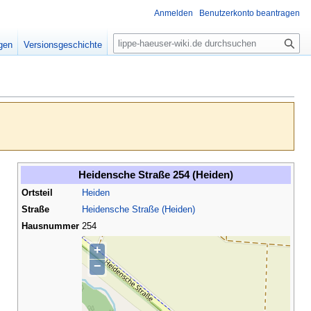
Anmelden
Benutzerkonto beantragen
S
igen
Versionsgeschichte
u
c
h
e
Heidensche Straße 254 (Heiden)
Ortsteil
Heiden
Straße
Heidensche Straße (Heiden)
Hausnummer
254
+
−