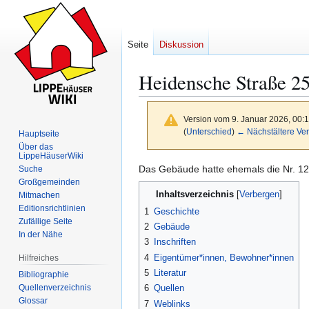
Seite
Diskussion
Heidensche Straße 2
Version vom 9. Januar 2026, 00:
(
Unterschied
)
← Nächstältere Ver
Hauptseite
Über das
LippeHäuserWiki
Das Gebäude hatte ehemals die Nr. 12
Suche
Zur
Zur
Großgemeinden
Inhaltsverzeichnis
Navigation
Suche
Mitmachen
Editionsrichtlinien
springen
springen
1
Geschichte
Zufällige Seite
2
Gebäude
In der Nähe
3
Inschriften
4
Eigentümer*innen, Bewohner*innen
Hilfreiches
5
Literatur
Bibliographie
Quellenverzeichnis
6
Quellen
Glossar
7
Weblinks