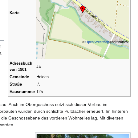
Karte
©
OpenStreetMap
contributors
n
n.
Adressbuch
Ja
von 1901
Gemeinde
Heiden
Straße
./.
Hausnummer
125
rbau. Auch im Obergeschoss setzt sich dieser Vorbau im
orbauten wurden durch schlichte Pultdächer erneuert. Im hinteren
ls die Geschossebene des vorderen Wohnteiles lag. Mit diversen
worden.