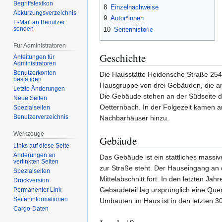
Begriffslexikon
8
Einzelnachweise
Abkürzungsverzeichnis
9
Autor*innen
E-Mail an Benutzer
senden
10
Seitenhistorie
Für Administratoren
Geschichte
Anleitungen für
Administratoren
Benutzerkonten
Die Hausstätte Heidensche Straße 254 /
bestätigen
Hausgruppe von drei Gebäuden, die am
Letzte Änderungen
Die Gebäude stehen an der Südseite d
Neue Seiten
Oetternbach. In der Folgezeit kamen a
Spezialseiten
Benutzerverzeichnis
Nachbarhäuser hinzu.
Werkzeuge
Gebäude
Links auf diese Seite
Änderungen an
Das Gebäude ist ein stattliches massi
verlinkten Seiten
zur Straße steht. Der Hauseingang an 
Spezialseiten
Mittelabschnitt fort. In den letzten J
Druckversion
Gebäudeteil lag ursprünglich eine Que
Permanenter Link
Seiten­­informationen
Umbauten im Haus ist in den letzten 
Cargo-Daten