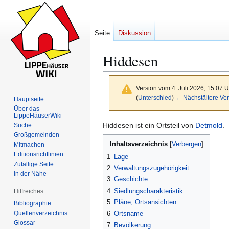
Seite
Diskussion
Hiddesen
Version vom 4. Juli 2026, 15:07 
(
Unterschied
)
← Nächstältere Ver
Hauptseite
Über das
LippeHäuserWiki
Hiddesen ist ein Ortsteil von
Detmold
.
Suche
Zur
Zur
Großgemeinden
Inhaltsverzeichnis
Navigation
Suche
Mitmachen
Editionsrichtlinien
springen
springen
1
Lage
Zufällige Seite
2
Verwaltungszugehörigkeit
In der Nähe
3
Geschichte
4
Siedlungscharakteristik
Hilfreiches
5
Pläne, Ortsansichten
Bibliographie
Quellenverzeichnis
6
Ortsname
Glossar
7
Bevölkerung