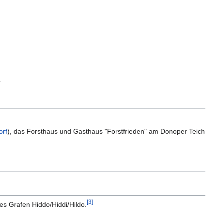
.
orf
), das Forsthaus und Gasthaus "Forstfrieden" am Donoper Teich
[
3
]
es Grafen Hiddo/Hiddi/Hildo.