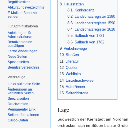
Begriffslexikon
8
Hausstätten
Abkürzungsverzeichnis
8.1
Konkordanz
E-Mail an Benutzer
8.2
Landschatzregister 1390
senden
8.3
Landschatzregister 1590
Für Administratoren
8.4
Landschatzregister 1618
Anleitungen für
8.5
Salbuch von 1721
Administratoren
8.6
Salbuch von 1782
Benutzerkonten
bestätigen
9
Verkehrswege
Letzte Änderungen
10
Straßen
Neue Seiten
11
Literatur
Spezialseiten
12
Quellen
Benutzerverzeichnis
13
Weblinks
Werkzeuge
14
Einzelnachweise
Links auf diese Seite
15
Autor*innen
Änderungen an
16
Seitenhistorie
verlinkten Seiten
Spezialseiten
Druckversion
Lage
Permanenter Link
Seiten­­informationen
Südwestlich der Kernstadt am Nordha
Cargo-Daten
erstrecken sich im Süden bis zur Gro