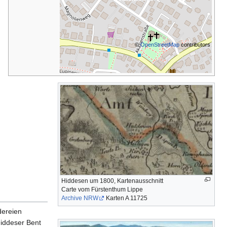
©
OpenStreetMap
contributors
Hiddesen um 1800, Kartenausschnitt
Carte vom Fürstenthum Lippe
Archive NRW
Karten A 11725
dereien
iddeser Bent