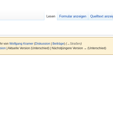
Lesen
Formular anzeigen
Quelltext anze
Uhr von
Wolfgang Kramer
(
Diskussion
|
Beiträge
)
(
→
Straßen
)
sion
| Aktuelle Version (Unterschied) | Nächstjüngere Version → (Unterschied)