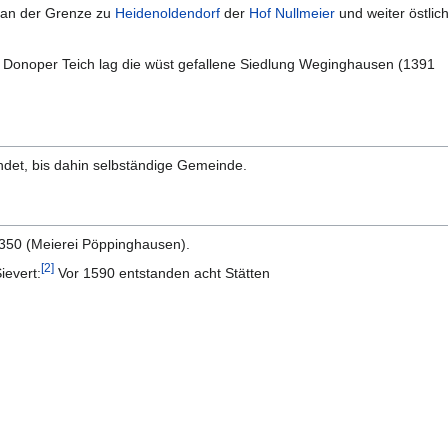
t an der Grenze zu
Heidenoldendorf
der
Hof Nullmeier
und weiter östlic
Donoper Teich lag die wüst gefallene Siedlung Weginghausen (1391
et, bis dahin selbständige Gemeinde.
1350 (Meierei Pöppinghausen).
[
2
]
ievert:
Vor 1590 entstanden acht Stätten