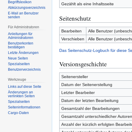
Begriffslexikon
Gezählt als eine Inhaltsseite
Abkürzungsverzeichnis
E-Mail an Benutzer
Seitenschutz
senden
Für Administratoren
Bearbeiten
Alle Benutzer (unbesch
Anleitungen für
Administratoren
Verschieben
Alle Benutzer (unbesch
Benutzerkonten
bestätigen
Das Seitenschutz-Logbuch für diese S
Letzte Änderungen
Neue Seiten
Versionsgeschichte
Spezialseiten
Benutzerverzeichnis
Seitenersteller
Werkzeuge
Datum der Seitenerstellung
Links auf diese Seite
Letzter Bearbeiter
Änderungen an
verlinkten Seiten
Datum der letzten Bearbeitung
Spezialseiten
Seiten­­informationen
Gesamtzahl der Bearbeitungen
Cargo-Daten
Gesamtzahl unterschiedlicher Autore
Anzahl der kürzlich erfolgten Bearbei