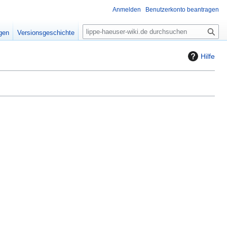
Anmelden
Benutzerkonto beantragen
S
igen
Versionsgeschichte
u
c
Hilfe
h
e