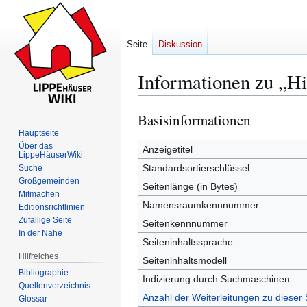
Seite
Diskussion
Informationen zu „Hi
Basisinformationen
Zur
Zur
Navigation
Suche
Hauptseite
Über das
springen
springen
Anzeigetitel
LippeHäuserWiki
Standardsortierschlüssel
Suche
Großgemeinden
Seitenlänge (in Bytes)
Mitmachen
Namensraumkennnummer
Editionsrichtlinien
Zufällige Seite
Seitenkennnummer
In der Nähe
Seiteninhaltssprache
Hilfreiches
Seiteninhaltsmodell
Bibliographie
Indizierung durch Suchmaschinen
Quellenverzeichnis
Anzahl der Weiterleitungen zu dieser 
Glossar