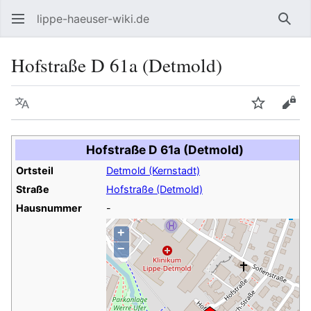
lippe-haeuser-wiki.de
Such
Hofstraße D 61a (Detmold)
Sprache
Beobacht
Quel
Hofstraße D 61a (Detmold)
Ortsteil
Detmold (Kernstadt)
Straße
Hofstraße (Detmold)
Hausnummer
-
+
−