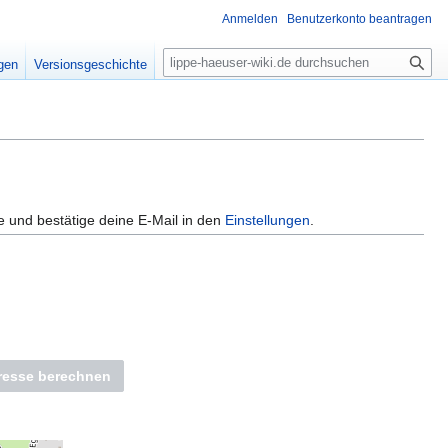
Anmelden
Benutzerkonto beantragen
S
igen
Versionsgeschichte
u
c
h
e
e und bestätige deine E-Mail in den
Einstellungen
.
dresse berechnen