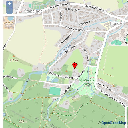
+
−
©
OpenStreetMap
c