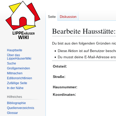
Seite
Diskussion
Bearbeite Hausstätte
Zur
Zur
Du bist aus den folgenden Gründen nich
Navigation
Suche
Hauptseite
Diese Aktion ist auf Benutzer besch
springen
springen
Über das
Du musst deine E-Mail-Adresse erst
LippeHäuserWiki
Suche
Ortsteil:
Großgemeinden
Mitmachen
Straße:
Editionsrichtlinien
Zufällige Seite
Hausnummer:
In der Nähe
Koordinaten:
Hilfreiches
Bibliographie
Quellenverzeichnis
Glossar