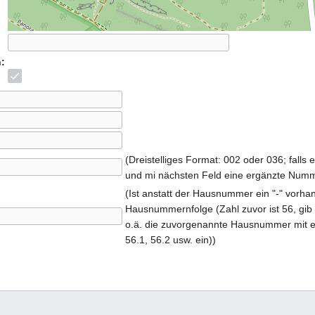
:
(Dreistelliges Format: 002 oder 036; falls
und mi nächsten Feld eine ergänzte Numm
(Ist anstatt der Hausnummer ein "-" vorhan
Hausnummernfolge (Zahl zuvor ist 56, gib h
o.ä. die zuvorgenannte Hausnummer mit ei
56.1, 56.2 usw. ein))