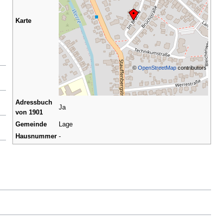
Karte
©
OpenStreetMap
contributors
Adressbuch
Ja
von 1901
Gemeinde
Lage
Hausnummer
-