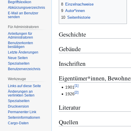
Begriffslexikon
8
Einzelnachweise
Abkürzungsverzeichnis
9
Autor*innen
E-Mail an Benutzer
senden
10
Seitenhistorie
Für Administratoren
Geschichte
Anleitungen für
Administratoren
Benutzerkonten
Gebäude
bestätigen
Letzte Änderungen
Neue Seiten
Inschriften
Spezialseiten
Benutzerverzeichnis
Eigentümer*innen, Bewohne
Werkzeuge
[
1
]
Links auf diese Seite
1901
Änderungen an
[
2
]
1926
verlinkten Seiten
Spezialseiten
Literatur
Druckversion
Permanenter Link
Seiten­­informationen
Quellen
Cargo-Daten