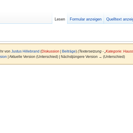
Lesen
Formular anzeigen
Quelltext anze
Uhr von
Justus Hillebrand
(
Diskussion
|
Beiträge
)
(Textersetzung - „
Kategorie: Hauss
sion
| Aktuelle Version (Unterschied) | Nächstjüngere Version → (Unterschied)