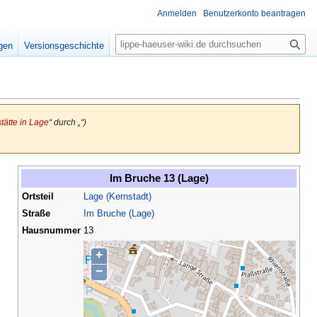
Anmelden
Benutzerkonto beantragen
S
igen
Versionsgeschichte
u
c
h
e
tätte in Lage
“ durch „“)
Im Bruche 13 (Lage)
Ortsteil
Lage (Kernstadt)
Straße
Im Bruche (Lage)
Hausnummer
13
+
−