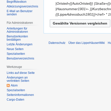
2
i
Begriffslexikon
e
.
|Ortsteil={{AutoOrtsteil}} |Stra
0
Abkürzungsverzeichnis
2
i
F
|Hausnummer1901=- }}Kurzbeschre
E-Mail an Benutzer
2
0
n
e
{{LippeAdressbuch1901}}</ref> * 
senden
5
2
e
b
Für Administratoren
5
B
r
Anleitungen für
e
u
Administratoren
a
a
Benutzerkonten
bestätigen
r
r
Datenschutz
Über das LippeHäuserWiki
Ha
Letzte Änderungen
b
2
Neue Seiten
e
0
Spezialseiten
i
2
Benutzerverzeichnis
t
5
Werkzeuge
u
n
Links auf diese Seite
Änderungen an
g
verlinkten Seiten
s
Atom
z
Spezialseiten
u
Seiten­­informationen
Cargo-Daten
s
a