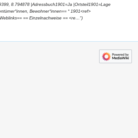
89399, 8.794878 |Adressbuch1901=Ja |Ortsteil1901=Lage
ntümer*innen, Bewohner*innen== * 1901<ref>
=Weblinks== == Einzelnachweise == <re…“