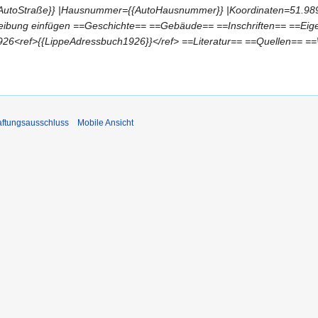
ße={{AutoStraße}} |Hausnummer={{AutoHausnummer}} |Koordinaten=51.9
ibung einfügen ==Geschichte== ==Gebäude== ==Inschriften== ==Eige
1926<ref>{{LippeAdressbuch1926}}</ref> ==Literatur== ==Quellen== =
ftungsausschluss
Mobile Ansicht