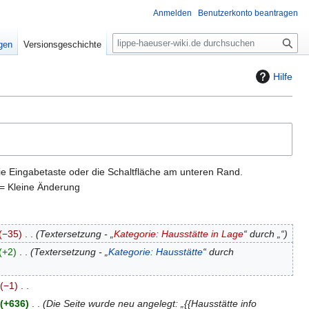
Anmelden
Benutzerkonto beantragen
S
igen
Versionsgeschichte
u
c
Hilfe
h
e
ie Eingabetaste oder die Schaltfläche am unteren Rand.
= Kleine Änderung
−35
Textersetzung - „
Kategorie: Hausstätte in Lage
“ durch „“
+2
Textersetzung - „
Kategorie: Hausstätte
“ durch
−1
+636
Die Seite wurde neu angelegt: „{{Hausstätte info