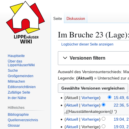
Seite
Diskussion
Im Bruche 23 (Lage):
Logbücher dieser Seite anzeigen
Zur
Zur
Hauptseite
Versionen filtern
Navigation
Suche
Über das
LippeHäuserWiki
springen
springen
Suche
Auswahl des Versionsunterschieds: Mar
Großgemeinden
Legende:
(Aktuell)
= Unterschied zur a
Mitmachen
Editionsrichtlinien
Zufällige Seite
Aktuell
Vorherige
15:49, 
In der Nähe
6
.
Aktuell
Vorherige
22:36, 
5
Hilfreiches
M
„{{Hausstättenkategorien}} “
.
Bibliographie
a
M
Aktuell
Vorherige
19:04, 
2
Quellenverzeichnis
i
a
K
Glossar
1
Aktuell
Vorherige
19:03, 