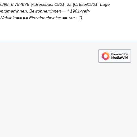
89399, 8.794878 |Adressbuch1901=Ja |Ortsteil1901=Lage
ntümer*innen, Bewohner*innen== * 1901<ref>
=Weblinks== == Einzelnachweise == <re…“