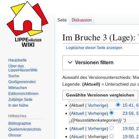
Seite
Diskussion
Im Bruche 3 (Lage): 
Logbücher dieser Seite anzeigen
Zur
Zur
Hauptseite
Versionen filtern
Navigation
Suche
Über das
LippeHäuserWiki
springen
springen
Suche
Auswahl des Versionsunterschieds: Mar
Großgemeinden
Legende:
(Aktuell)
= Unterschied zur a
Mitmachen
Editionsrichtlinien
Zufällige Seite
Aktuell
Vorherige
15:41, 
In der Nähe
6
.
Aktuell
Vorherige
23:56, 
5
Hilfreiches
M
„{{Hausstättenkategorien}} “
.
Bibliographie
a
M
Aktuell
Vorherige
19:00, 
2
Quellenverzeichnis
i
a
K
Glossar
1
Aktuell
Vorherige
19:00, 