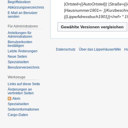
2
i
Begriffslexikon
e
.
|Ortsteil={{AutoOrtsteil}} |Stra
0
Abkürzungsverzeichnis
2
i
F
|Hausnummer1901=- }}Kurzbeschre
E-Mail an Benutzer
2
0
n
e
{{LippeAdressbuch1901}}</ref> * 
senden
5
2
e
b
Für Administratoren
5
B
r
Anleitungen für
e
u
Administratoren
a
a
Benutzerkonten
bestätigen
r
r
Datenschutz
Über das LippeHäuserWiki
Ha
Letzte Änderungen
b
2
Neue Seiten
e
0
Spezialseiten
i
2
Benutzerverzeichnis
t
5
Werkzeuge
u
n
Links auf diese Seite
Änderungen an
g
verlinkten Seiten
s
Atom
z
Spezialseiten
u
Seiten­­informationen
Cargo-Daten
s
a