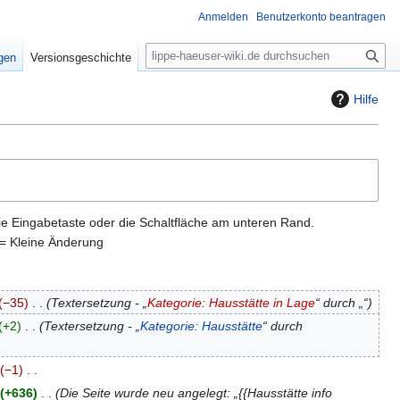
Anmelden
Benutzerkonto beantragen
S
igen
Versionsgeschichte
u
c
Hilfe
h
e
ie Eingabetaste oder die Schaltfläche am unteren Rand.
= Kleine Änderung
−35
Textersetzung - „
Kategorie: Hausstätte in Lage
“ durch „“
+2
Textersetzung - „
Kategorie: Hausstätte
“ durch
−1
+636
Die Seite wurde neu angelegt: „{{Hausstätte info