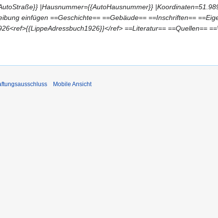
ße={{AutoStraße}} |Hausnummer={{AutoHausnummer}} |Koordinaten=51.9
ibung einfügen ==Geschichte== ==Gebäude== ==Inschriften== ==Eige
1926<ref>{{LippeAdressbuch1926}}</ref> ==Literatur== ==Quellen== =
ftungsausschluss
Mobile Ansicht