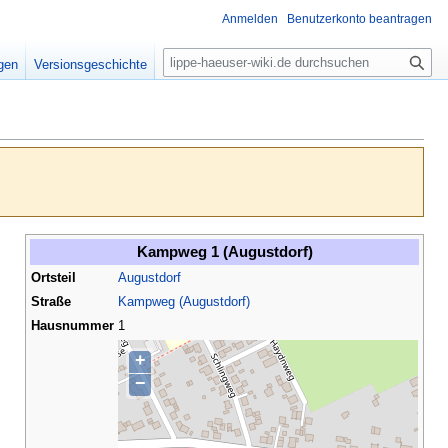
Anmelden
Benutzerkonto beantragen
S
igen
Versionsgeschichte
u
c
h
e
Kampweg 1 (Augustdorf)
Ortsteil
Augustdorf
Straße
Kampweg (Augustdorf)
Hausnummer
1
+
−