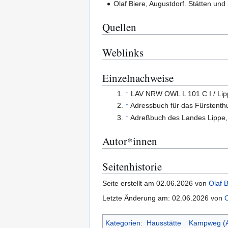
Olaf Biere, Augustdorf. Stätten und
Quellen
Weblinks
Einzelnachweise
↑
LAV NRW OWL L 101 C I / Lipp
↑
Adressbuch für das Fürstent
↑
Adreßbuch des Landes Lippe
Autor*innen
Seitenhistorie
Seite erstellt am 02.06.2026 von
Olaf B
Letzte Änderung am: 02.06.2026 von
O
Kategorien
:
Hausstätte
Kampweg (A