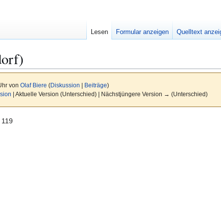
Lesen
Formular anzeigen
Quelltext anze
orf)
 Uhr von
Olaf Biere
(
Diskussion
|
Beiträge
)
sion
| Aktuelle Version (Unterschied) | Nächstjüngere Version → (Unterschied)
 119