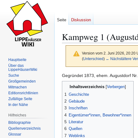
Seite
Diskussion
Kampweg 1 (Augustd
Version vom 2. Juni 2026, 20:20
(
Unterschied
)
← Nächstältere Ver
Hauptseite
Über das
LippeHäuserWiki
Gegründet 1873, ehem. Augustdorf Nr.
Suche
Zur
Zur
Großgemeinden
Inhaltsverzeichnis
Navigation
Suche
Mitmachen
Editionsrichtlinien
springen
springen
1
Geschichte
Zufällige Seite
2
Gebäude
In der Nähe
3
Inschriften
4
Eigentümer*innen, Bewohner*innen
Hilfreiches
5
Literatur
Bibliographie
Quellenverzeichnis
6
Quellen
Glossar
7
Weblinks