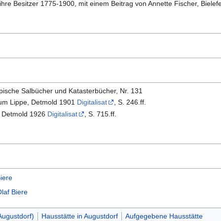
 ihre Besitzer 1775-1900, mit einem Beitrag von Annette Fischer, Bielef
ische Salbücher und Katasterbücher, Nr. 131
hum Lippe, Detmold 1901
Digitalisat
, S. 246.ff.
, Detmold 1926
Digitalisat
, S. 715.ff.
iere
laf Biere
ugustdorf)
Hausstätte in Augustdorf
Aufgegebene Hausstätte