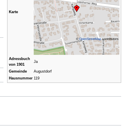
Karte
©
OpenStreetMap
contributors
Adressbuch
Ja
von 1901
Gemeinde
Augustdorf
Hausnummer
119