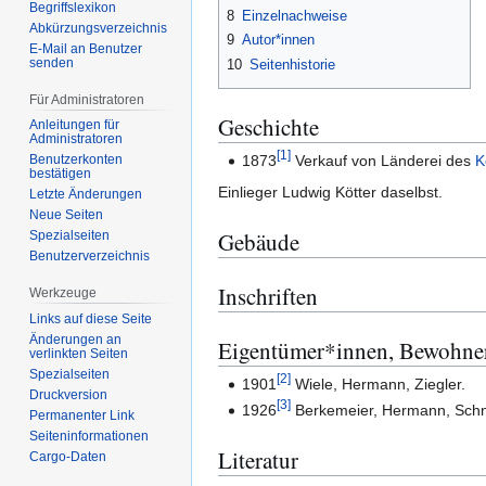
Begriffslexikon
8
Einzelnachweise
Abkürzungsverzeichnis
9
Autor*innen
E-Mail an Benutzer
senden
10
Seitenhistorie
Für Administratoren
Geschichte
Anleitungen für
Administratoren
[
1
]
1873
Verkauf von Länderei des
K
Benutzerkonten
bestätigen
Einlieger Ludwig Kötter daselbst.
Letzte Änderungen
Neue Seiten
Gebäude
Spezialseiten
Benutzerverzeichnis
Inschriften
Werkzeuge
Links auf diese Seite
Änderungen an
Eigentümer*innen, Bewohne
verlinkten Seiten
Spezialseiten
[
2
]
1901
Wiele, Hermann, Ziegler.
Druckversion
[
3
]
1926
Berkemeier, Hermann, Schn
Permanenter Link
Seiten­­informationen
Literatur
Cargo-Daten