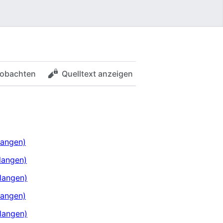
obachten
Quelltext anzeigen
langen)
langen)
langen)
langen)
langen)