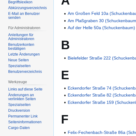
A
Begriffslexikon
Abkürzungsverzeichnis
Am Großen Feld 10a (Schuckenba
E-Mail an Benutzer
senden
Am Plaßgraben 30 (Schuckenbaum
Auf der Helle 50a (Schuckenbaum)
Für Administratoren
Anleitungen für
Administratoren
B
Benutzerkonten
bestätigen
Letzte Änderungen
Bielefelder Straße 222 (Schucken
Neue Seiten
Spezialseiten
E
Benutzerverzeichnis
Werkzeuge
Eckendorfer Straße 74 (Schucken
Links auf diese Seite
Eckendorfer Straße 82 (Schucken
Änderungen an
verlinkten Seiten
Eckendorfer Straße 159 (Schucke
Spezialseiten
Druckversion
F
Permanenter Link
Seiten­­informationen
Cargo-Daten
Felix-Fechenbach-Straße 86a (Sc