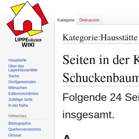
Kategorie
Diskussion
Kategorie
:
Hausstätt
Seiten in der 
Zur
Zur
Navigation
Suche
Hauptseite
Über das
springen
springen
LippeHäuserWiki
Schuckenbau
Suche
Großgemeinden
Mitmachen
Folgende 24 Sei
Editionsrichtlinien
Zufällige Seite
In der Nähe
insgesamt.
Hilfreiches
Bibliographie
Quellenverzeichnis
Glossar