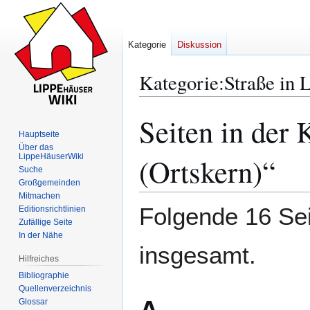
Kategorie
Diskussion
Kategorie
:
Straße in 
Seiten in der 
Zur
Zur
Navigation
Suche
Hauptseite
Über das
springen
springen
LippeHäuserWiki
(Ortskern)“
Suche
Großgemeinden
Mitmachen
Folgende 16 Sei
Editionsrichtlinien
Zufällige Seite
In der Nähe
insgesamt.
Hilfreiches
Bibliographie
Quellenverzeichnis
Glossar