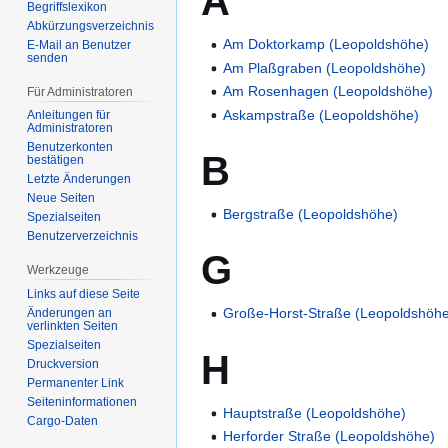
A
Begriffslexikon
Abkürzungsverzeichnis
Am Doktorkamp (Leopoldshöhe)
E-Mail an Benutzer
senden
Am Plaßgraben (Leopoldshöhe)
Am Rosenhagen (Leopoldshöhe)
Für Administratoren
Askampstraße (Leopoldshöhe)
Anleitungen für
Administratoren
Benutzerkonten
B
bestätigen
Letzte Änderungen
Neue Seiten
Bergstraße (Leopoldshöhe)
Spezialseiten
Benutzerverzeichnis
G
Werkzeuge
Links auf diese Seite
Große-Horst-Straße (Leopoldshöh
Änderungen an
verlinkten Seiten
Spezialseiten
H
Druckversion
Permanenter Link
Seiten­­informationen
Hauptstraße (Leopoldshöhe)
Cargo-Daten
Herforder Straße (Leopoldshöhe)