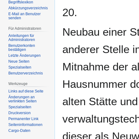
Begriffslexikon
Abkürzungsverzeichnis
20.
E-Mail an Benutzer
senden
Neubau einer St
Für Administratoren
Anleitungen für
Administratoren
anderer Stelle i
Benutzerkonten
bestätigen
Letzte Änderungen
Neue Seiten
Mitnahme der a
Spezialseiten
Benutzerverzeichnis
Hausnummer dor
Werkzeuge
Links auf diese Seite
Änderungen an
alten Stätte und
verlinkten Seiten
Spezialseiten
Druckversion
verwaltungstec
Permanenter Link
Seiten­­informationen
Cargo-Daten
dieser als Neuw