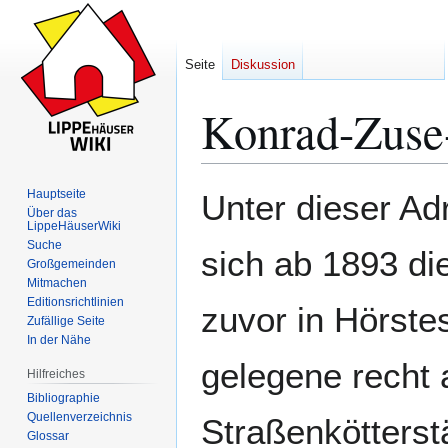
Seite
Diskussion
Konrad-Zuse
Hauptseite
Unter dieser Ad
Zur
Zur
Über das
LippeHäuserWiki
Navigation
Suche
Suche
springen
springen
sich ab 1893 di
Großgemeinden
Mitmachen
Editionsrichtlinien
zuvor in Hörste
Zufällige Seite
In der Nähe
gelegene recht 
Hilfreiches
Bibliographie
Quellenverzeichnis
Straßenkötterstä
Glossar