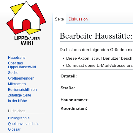
Seite
Diskussion
Bearbeite Hausstätt
Zur
Zur
Du bist aus den folgenden Gründen nich
Navigation
Suche
Hauptseite
Diese Aktion ist auf Benutzer besch
springen
springen
Über das
Du musst deine E-Mail-Adresse erst
LippeHäuserWiki
Suche
Ortsteil:
Großgemeinden
Mitmachen
Straße:
Editionsrichtlinien
Zufällige Seite
Hausnummer:
In der Nähe
Koordinaten:
Hilfreiches
Bibliographie
Quellenverzeichnis
Glossar