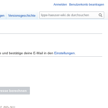
Anmelden
Benutzerkonto beantragen
S
igen
Versionsgeschichte
u
c
h
e
e und bestätige deine E-Mail in den
Einstellungen
.
dresse berechnen