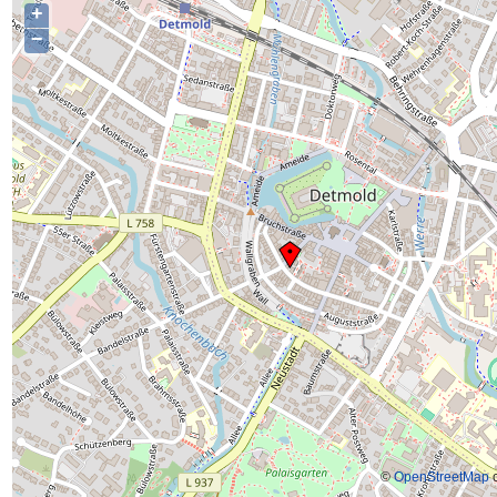
+
−
©
OpenStreetMap
c