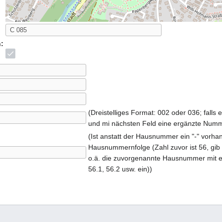
:
(Dreistelliges Format: 002 oder 036; falls
und mi nächsten Feld eine ergänzte Numm
(Ist anstatt der Hausnummer ein "-" vorhan
Hausnummernfolge (Zahl zuvor ist 56, gib h
o.ä. die zuvorgenannte Hausnummer mit ei
56.1, 56.2 usw. ein))