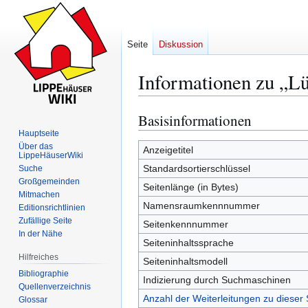
Seite
Diskussion
Informationen zu „Lü
Basisinformationen
Zur
Zur
Navigation
Suche
Hauptseite
Über das
springen
springen
Anzeigetitel
LippeHäuserWiki
Standardsortierschlüssel
Suche
Großgemeinden
Seitenlänge (in Bytes)
Mitmachen
Namensraumkennnummer
Editionsrichtlinien
Zufällige Seite
Seitenkennnummer
In der Nähe
Seiteninhaltssprache
Hilfreiches
Seiteninhaltsmodell
Bibliographie
Indizierung durch Suchmaschinen
Quellenverzeichnis
Anzahl der Weiterleitungen zu dieser 
Glossar