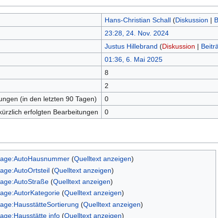
Hans-Christian Schall
(
Diskussion
|
B
23:28, 24. Nov. 2024
Justus Hillebrand
(
Diskussion
|
Beitr
01:36, 6. Mai 2025
8
n
2
tungen (in den letzten 90 Tagen)
0
kürzlich erfolgten Bearbeitungen
0
lage:AutoHausnummer
(
Quelltext anzeigen
)
lage:AutoOrtsteil
(
Quelltext anzeigen
)
lage:AutoStraße
(
Quelltext anzeigen
)
lage:AutorKategorie
(
Quelltext anzeigen
)
lage:HausstätteSortierung
(
Quelltext anzeigen
)
lage:Hausstätte info
(
Quelltext anzeigen
)