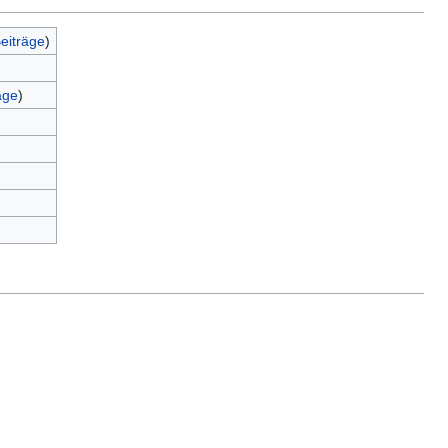
eiträge
)
äge
)