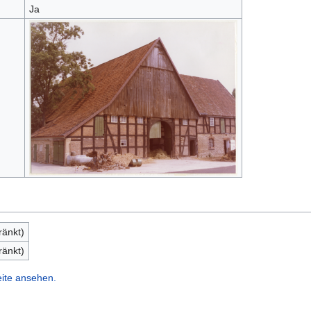
Ja
ränkt)
ränkt)
eite ansehen.