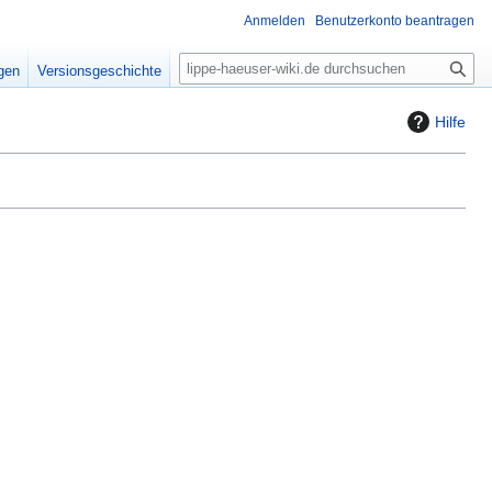
Anmelden
Benutzerkonto beantragen
S
igen
Versionsgeschichte
u
c
Hilfe
h
e