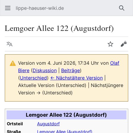
lippe-haeuser-wiki.de
Such
Lemgoer Allee 122 (Augustdorf)
Sprache
Beobacht
Quel
Version vom 4. Juni 2026, 17:34 Uhr von
Olaf
Biere
(
Diskussion
|
Beiträge
)
(
Unterschied
)
← Nächstältere Version
|
Aktuelle Version (Unterschied) | Nächstjüngere
Version → (Unterschied)
Lemgoer Allee 122 (Augustdorf)
Ortsteil
Augustdorf
Straße
Lemgoer Allee (Augustdorf)