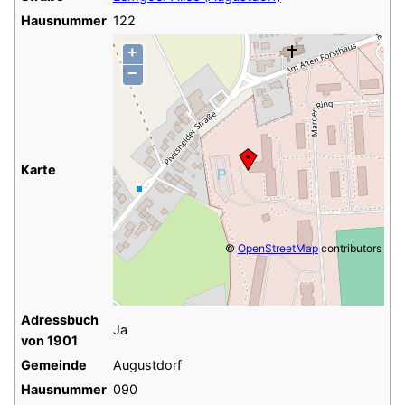
Hausnummer
122
+
−
Karte
©
OpenStreetMap
contributors
Adressbuch
Ja
von 1901
Gemeinde
Augustdorf
Hausnummer
090