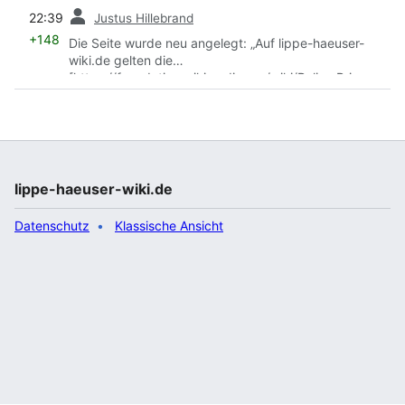
Vorherige
22:39
Justus Hillebrand
+148
Die Seite wurde neu angelegt: „Auf lippe-haeuser-
wiki.de gelten die
[https://foundation.wikimedia.org/wiki/Policy:Privacy_
policy/de Datenschutzrichtlinien der Wikimedia-
Stiftung].“
lippe-haeuser-wiki.de
Datenschutz
Klassische Ansicht