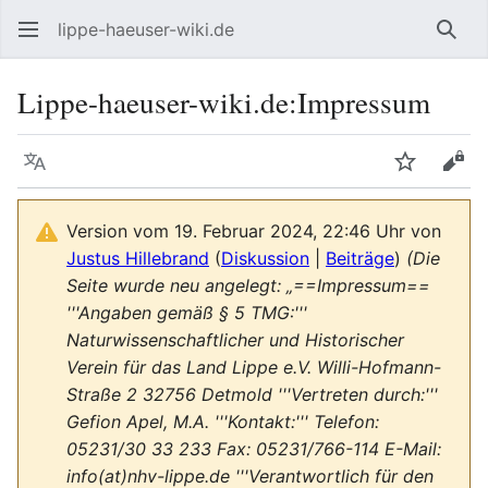
lippe-haeuser-wiki.de
Such
Lippe-haeuser-wiki.de
:
Impressum
Sprache
Beobacht
Quel
Version vom 19. Februar 2024, 22:46 Uhr von
Justus Hillebrand
(
Diskussion
|
Beiträge
)
(Die
Seite wurde neu angelegt: „==Impressum==
'''Angaben gemäß § 5 TMG:'''
Naturwissenschaftlicher und Historischer
Verein für das Land Lippe e.V. Willi-Hofmann-
Straße 2 32756 Detmold '''Vertreten durch:'''
Gefion Apel, M.A. '''Kontakt:''' Telefon:
05231/30 33 233 Fax: 05231/766-114 E-Mail:
info(at)nhv-lippe.de '''Verantwortlich für den